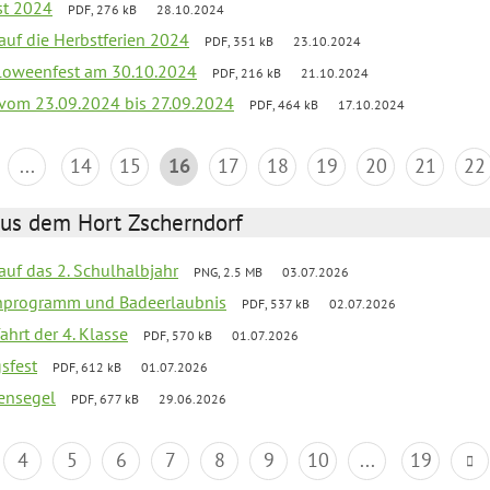
st 2024
PDF, 276 kB
28.10.2024
 auf die Herbstferien 2024
PDF, 351 kB
23.10.2024
loweenfest am 30.10.2024
PDF, 216 kB
21.10.2024
k vom 23.09.2024 bis 27.09.2024
PDF, 464 kB
17.10.2024
...
14
15
16
17
18
19
20
21
22
aus dem Hort Zscherndorf
 auf das 2. Schulhalbjahr
PNG, 2.5 MB
03.07.2026
ienprogramm und Badeerlaubnis
PDF, 537 kB
02.07.2026
ahrt der 4. Klasse
PDF, 570 kB
01.07.2026
gsfest
PDF, 612 kB
01.07.2026
ensegel
PDF, 677 kB
29.06.2026
4
5
6
7
8
9
10
...
19