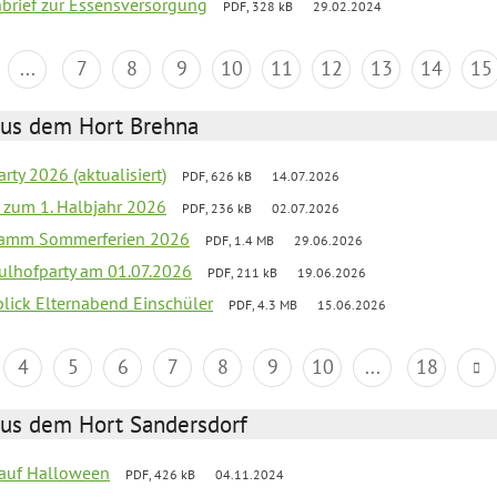
nbrief zur Essensversorgung
PDF, 328 kB
29.02.2024
...
7
8
9
10
11
12
13
14
15
aus dem Hort Brehna
rty 2026 (aktualisiert)
PDF, 626 kB
14.07.2026
ef zum 1. Halbjahr 2026
PDF, 236 kB
02.07.2026
gramm Sommerferien 2026
PDF, 1.4 MB
29.06.2026
ulhofparty am 01.07.2026
PDF, 211 kB
19.06.2026
blick Elternabend Einschüler
PDF, 4.3 MB
15.06.2026
4
5
6
7
8
9
10
...
18
aus dem Hort Sandersdorf
k auf Halloween
PDF, 426 kB
04.11.2024