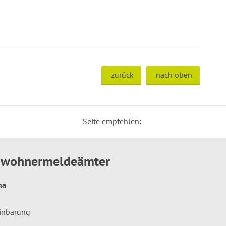
zurück
nach oben
Seite empfehlen:
inwohnermeldeämter
hna
einbarung