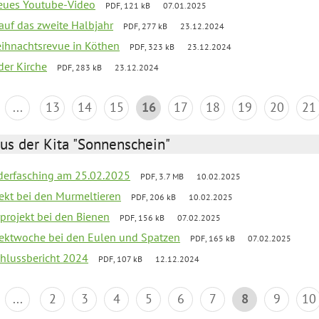
neues Youtube-Video
PDF, 121 kB
07.01.2025
 auf das zweite Halbjahr
PDF, 277 kB
23.12.2024
Weihnachtsrevue in Köthen
PDF, 323 kB
23.12.2024
der Kirche
PDF, 283 kB
23.12.2024
...
13
14
15
16
17
18
19
20
21
us der Kita "Sonnenschein"
derfasching am 25.02.2025
PDF, 3.7 MB
10.02.2025
jekt bei den Murmeltieren
PDF, 206 kB
10.02.2025
rprojekt bei den Bienen
PDF, 156 kB
07.02.2025
ojektwoche bei den Eulen und Spatzen
PDF, 165 kB
07.02.2025
chlussbericht 2024
PDF, 107 kB
12.12.2024
...
2
3
4
5
6
7
8
9
10