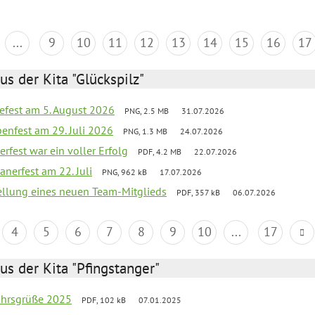
...
9
10
11
12
13
14
15
16
17
us der Kita "Glückspilz"
efest am 5. August 2026
PNG, 2.5 MB
31.07.2026
enfest am 29. Juli 2026
PNG, 1.3 MB
24.07.2026
erfest war ein voller Erfolg
PDF, 4.2 MB
22.07.2026
nerfest am 22. Juli
PNG, 962 kB
17.07.2026
tellung eines neuen Team-Mitglieds
PDF, 357 kB
06.07.2026
4
5
6
7
8
9
10
...
17
us der Kita "Pfingstanger"
ahrsgrüße 2025
PDF, 102 kB
07.01.2025