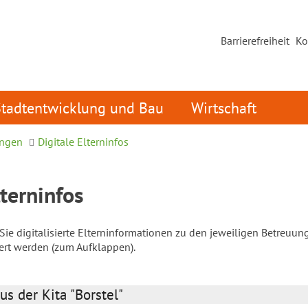
Barrierefreiheit
Ko
Stadtentwicklung und Bau
Wirtschaft
ungen
Digitale Elterninfos
lterninfos
ie digitalisierte Elterninformationen zu den jeweiligen Betreuun
iert werden (zum Aufklappen).
us der Kita "Borstel"