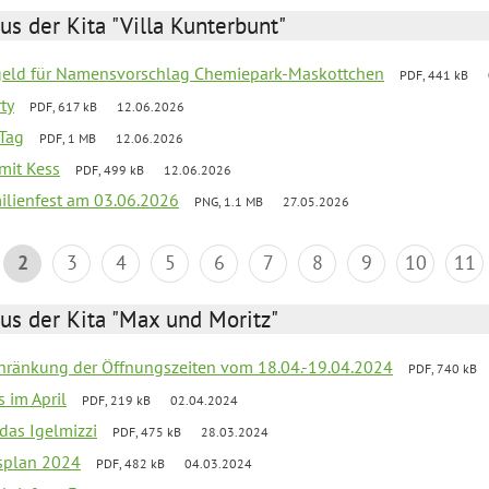
us der Kita "Villa Kunterbunt"
sgeld für Namensvorschlag Chemiepark-Maskottchen
PDF, 441 kB
ty
PDF, 617 kB
12.06.2026
Tag
PDF, 1 MB
12.06.2026
 mit Kess
PDF, 499 kB
12.06.2026
ilienfest am 03.06.2026
PNG, 1.1 MB
27.05.2026
2
3
4
5
6
7
8
9
10
11
us der Kita "Max und Moritz"
chränkung der Öffnungszeiten vom 18.04.-19.04.2024
PDF, 740 kB
s im April
PDF, 219 kB
02.04.2024
 das Igelmizzi
PDF, 475 kB
28.03.2024
esplan 2024
PDF, 482 kB
04.03.2024