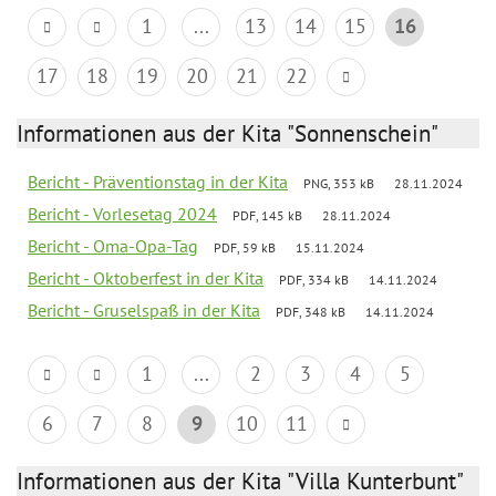
1
...
13
14
15
16
17
18
19
20
21
22
Informationen aus der Kita "Sonnenschein"
Bericht - Präventionstag in der Kita
PNG, 353 kB
28.11.2024
Bericht - Vorlesetag 2024
PDF, 145 kB
28.11.2024
Bericht - Oma-Opa-Tag
PDF, 59 kB
15.11.2024
Bericht - Oktoberfest in der Kita
PDF, 334 kB
14.11.2024
Bericht - Gruselspaß in der Kita
PDF, 348 kB
14.11.2024
1
...
2
3
4
5
6
7
8
9
10
11
Informationen aus der Kita "Villa Kunterbunt"