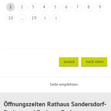
1
2
3
4
5
6
7
8
9
10
...
19
zurück
nach oben
Seite empfehlen:
Öffnungszeiten Rathaus Sandersdorf-