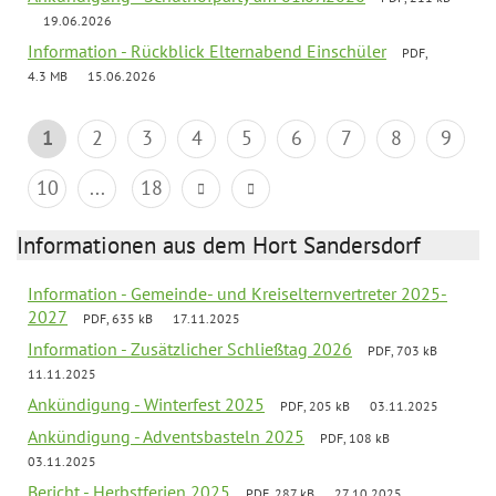
19.06.2026
Information - Rückblick Elternabend Einschüler
PDF,
4.3 MB
15.06.2026
1
2
3
4
5
6
7
8
9
10
...
18
Informationen aus dem Hort Sandersdorf
Information - Gemeinde- und Kreiselternvertreter 2025-
2027
PDF, 635 kB
17.11.2025
Information - Zusätzlicher Schließtag 2026
PDF, 703 kB
11.11.2025
Ankündigung - Winterfest 2025
PDF, 205 kB
03.11.2025
Ankündigung - Adventsbasteln 2025
PDF, 108 kB
03.11.2025
Bericht - Herbstferien 2025
PDF, 287 kB
27.10.2025