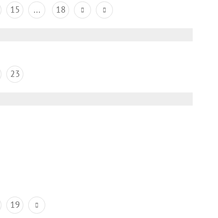
15
...
18
23
19