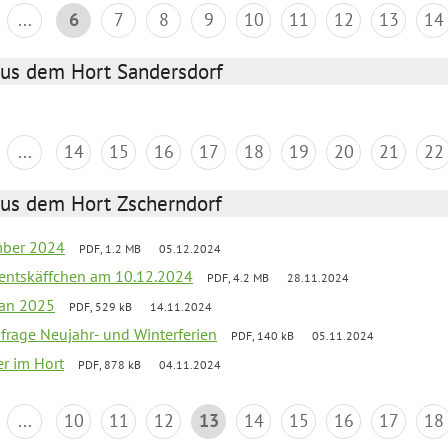
...
6
7
8
9
10
11
12
13
14
aus dem Hort Sandersdorf
...
14
15
16
17
18
19
20
21
22
aus dem Hort Zscherndorf
mber 2024
PDF, 1.2 MB
05.12.2024
entskäffchen am 10.12.2024
PDF, 4.2 MB
28.11.2024
lan 2025
PDF, 529 kB
14.11.2024
bfrage Neujahr- und Winterferien
PDF, 140 kB
05.11.2024
er im Hort
PDF, 878 kB
04.11.2024
...
10
11
12
13
14
15
16
17
18