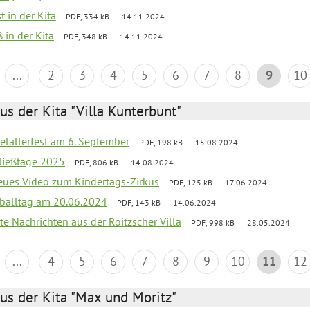
t in der Kita
PDF, 334 kB
14.11.2024
 in der Kita
PDF, 348 kB
14.11.2024
...
2
3
4
5
6
7
8
9
10
us der Kita "Villa Kunterbunt"
elalterfest am 6. September
PDF, 198 kB
15.08.2024
ließtage 2025
PDF, 806 kB
14.08.2024
neues Video zum Kindertags-Zirkus
PDF, 125 kB
17.06.2024
balltag am 20.06.2024
PDF, 143 kB
14.06.2024
te Nachrichten aus der Roitzscher Villa
PDF, 998 kB
28.05.2024
...
4
5
6
7
8
9
10
11
12
us der Kita "Max und Moritz"