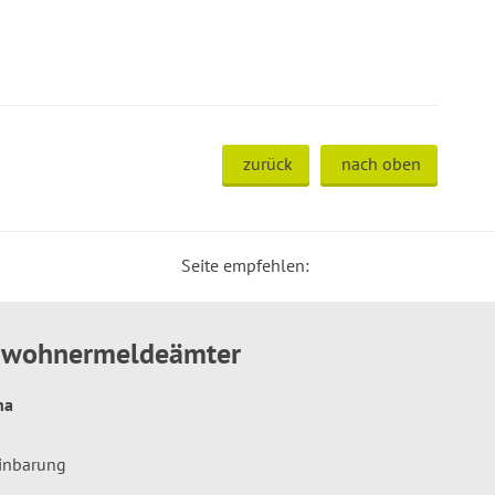
zurück
nach oben
Seite empfehlen:
inwohnermeldeämter
hna
einbarung