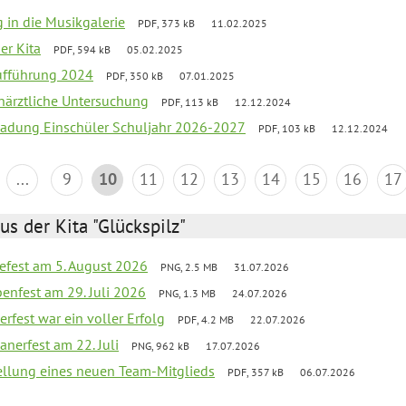
g in die Musikgalerie
PDF, 373 kB
11.02.2025
der Kita
PDF, 594 kB
05.02.2025
aufführung 2024
PDF, 350 kB
07.01.2025
närztliche Untersuchung
PDF, 113 kB
12.12.2024
ladung Einschüler Schuljahr 2026-2027
PDF, 103 kB
12.12.2024
...
9
10
11
12
13
14
15
16
17
us der Kita "Glückspilz"
efest am 5. August 2026
PNG, 2.5 MB
31.07.2026
enfest am 29. Juli 2026
PNG, 1.3 MB
24.07.2026
erfest war ein voller Erfolg
PDF, 4.2 MB
22.07.2026
nerfest am 22. Juli
PNG, 962 kB
17.07.2026
tellung eines neuen Team-Mitglieds
PDF, 357 kB
06.07.2026