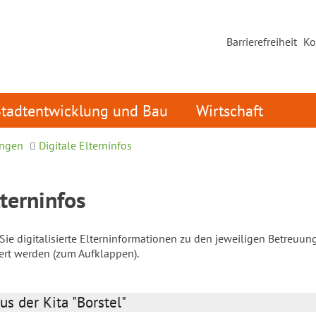
Barrierefreiheit
Ko
Stadtentwicklung und Bau
Wirtschaft
ungen
Digitale Elterninfos
lterninfos
ie digitalisierte Elterninformationen zu den jeweiligen Betreuun
iert werden (zum Aufklappen).
us der Kita "Borstel"