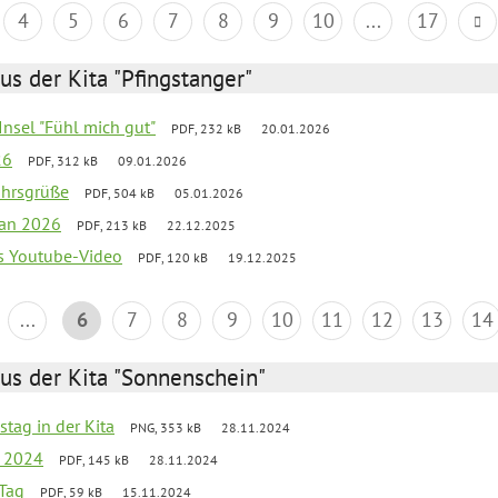
4
5
6
7
8
9
10
...
17
us der Kita "Pfingstanger"
-Insel "Fühl mich gut"
PDF, 232 kB
20.01.2026
26
PDF, 312 kB
09.01.2026
ahrsgrüße
PDF, 504 kB
05.01.2026
lan 2026
PDF, 213 kB
22.12.2025
s Youtube-Video
PDF, 120 kB
19.12.2025
...
6
7
8
9
10
11
12
13
14
us der Kita "Sonnenschein"
stag in der Kita
PNG, 353 kB
28.11.2024
g 2024
PDF, 145 kB
28.11.2024
Tag
PDF, 59 kB
15.11.2024