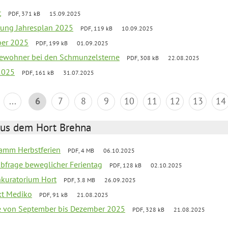
t
PDF, 371 kB
15.09.2025
rung Jahresplan 2025
PDF, 119 kB
10.09.2025
ber 2025
PDF, 199 kB
01.09.2025
tbewohner bei den Schmunzelsterne
PDF, 308 kB
22.08.2025
2025
PDF, 161 kB
31.07.2025
...
6
7
8
9
10
11
12
13
14
aus dem Hort Brehna
ramm Herbstferien
PDF, 4 MB
06.10.2025
abfrage beweglicher Ferientag
PDF, 128 kB
02.10.2025
nkuratorium Hort
PDF, 3.8 MB
26.09.2025
ekt Mediko
PDF, 91 kB
21.08.2025
se von September bis Dezember 2025
PDF, 328 kB
21.08.2025