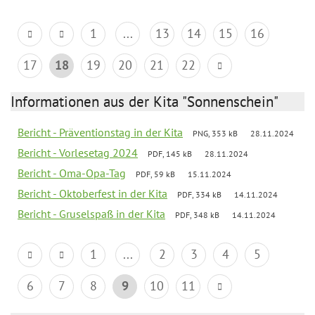
1
...
13
14
15
16
17
18
19
20
21
22
Informationen aus der Kita "Sonnenschein"
Bericht - Präventionstag in der Kita
PNG, 353 kB
28.11.2024
Bericht - Vorlesetag 2024
PDF, 145 kB
28.11.2024
Bericht - Oma-Opa-Tag
PDF, 59 kB
15.11.2024
Bericht - Oktoberfest in der Kita
PDF, 334 kB
14.11.2024
Bericht - Gruselspaß in der Kita
PDF, 348 kB
14.11.2024
1
...
2
3
4
5
6
7
8
9
10
11