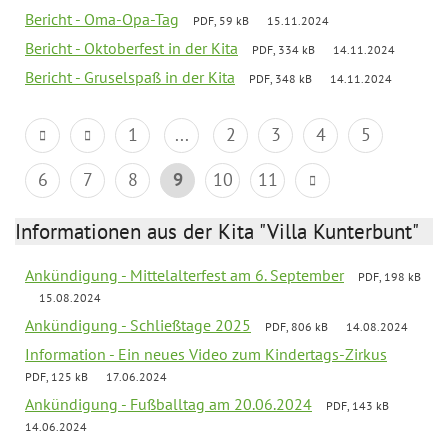
Bericht - Oma-Opa-Tag
PDF, 59 kB
15.11.2024
Bericht - Oktoberfest in der Kita
PDF, 334 kB
14.11.2024
Bericht - Gruselspaß in der Kita
PDF, 348 kB
14.11.2024
1
...
2
3
4
5
6
7
8
9
10
11
Informationen aus der Kita "Villa Kunterbunt"
Ankündigung - Mittelalterfest am 6. September
PDF, 198 kB
15.08.2024
Ankündigung - Schließtage 2025
PDF, 806 kB
14.08.2024
Information - Ein neues Video zum Kindertags-Zirkus
PDF, 125 kB
17.06.2024
Ankündigung - Fußballtag am 20.06.2024
PDF, 143 kB
14.06.2024