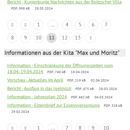
Bericht - Kunterbunte Nachrichten aus der Roitzscher Villa
PDF, 998 kB
28.05.2024
1
...
4
5
6
7
8
9
10
11
12
13
Informationen aus der Kita "Max und Moritz"
Information - Einschränkung der Öffnungszeiten vom
18.04.-19.04.2024
PDF, 740 kB
18.04.2024
Vorschau - Aktuelles im April
PDF, 219 kB
02.04.2024
Bericht - Ausflug in das Igelmizzi
PDF, 475 kB
28.03.2024
Information - Jahresplan 2024
PDF, 482 kB
04.03.2024
Information - Elternbrief zur Essensversorgung
PDF, 328 kB
29.02.2024
1
...
7
8
9
10