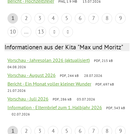
Bericht - Hochzeitsfeier
PNG, 1.9 MB
13.07.2026
1
2
3
4
5
6
7
8
9
10
...
13
Informationen aus der Kita "Max und Moritz"
Vorschau - Jahresplan 2026 (aktualisiert)
PDF, 215 kB
04.08.2026
Vorschau - August 2026
PDF, 244 kB
28.07.2026
Bericht - Ein Monat voller kleiner Wunder
PDF, 697 kB
21.07.2026
Vorschau - Juli 2026
PDF, 286 kB
03.07.2026
Information - Elternbrief zum 1. Halbjahr 2026
PDF, 343 kB
02.07.2026
1
2
3
4
5
6
7
8
9