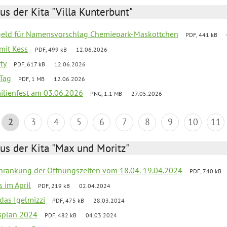
us der Kita "Villa Kunterbunt"
sgeld für Namensvorschlag Chemiepark-Maskottchen
PDF, 441 kB
 mit Kess
PDF, 499 kB
12.06.2026
ty
PDF, 617 kB
12.06.2026
Tag
PDF, 1 MB
12.06.2026
ilienfest am 03.06.2026
PNG, 1.1 MB
27.05.2026
2
3
4
5
6
7
8
9
10
11
us der Kita "Max und Moritz"
chränkung der Öffnungszeiten vom 18.04.-19.04.2024
PDF, 740 kB
s im April
PDF, 219 kB
02.04.2024
 das Igelmizzi
PDF, 475 kB
28.03.2024
esplan 2024
PDF, 482 kB
04.03.2024