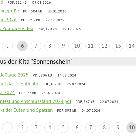
26
PDF, 312 kB
09.01.2026
ahrsgrüße
PDF, 504 kB
05.01.2026
lan 2026
PDF, 213 kB
22.12.2025
s Youtube-Video
PDF, 120 kB
19.12.2025
...
6
7
8
9
10
11
12
13
14
us der Kita "Sonnenschein"
ließtage 2025
PDF, 806 kB
14.08.2024
 auf das 1. Halbjahr
PDF, 107 kB
25.07.2024
st 2024
PDF, 72 kB
25.07.2024
enfest und Abschlussfahrt 2024.pdf
PDF, 867 kB
22.07.2024
ekt der Eulen und Spatzen
PDF, 593 kB
04.07.2024
...
2
3
4
5
6
7
8
9
10