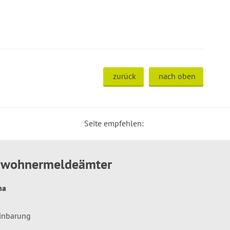
zurück
nach oben
Seite empfehlen:
inwohnermeldeämter
hna
einbarung