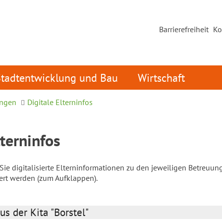
Barrierefreiheit
Ko
Stadtentwicklung und Bau
Wirtschaft
ungen
Digitale Elterninfos
lterninfos
ie digitalisierte Elterninformationen zu den jeweiligen Betreuun
iert werden (zum Aufklappen).
us der Kita "Borstel"