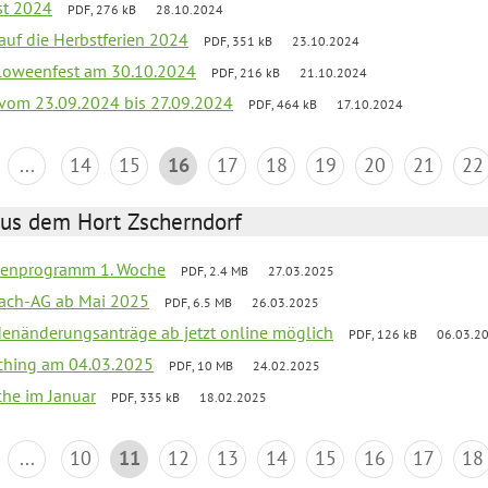
st 2024
PDF, 276 kB
28.10.2024
 auf die Herbstferien 2024
PDF, 351 kB
23.10.2024
loweenfest am 30.10.2024
PDF, 216 kB
21.10.2024
k vom 23.09.2024 bis 27.09.2024
PDF, 464 kB
17.10.2024
...
14
15
16
17
18
19
20
21
22
aus dem Hort Zscherndorf
rienprogramm 1. Woche
PDF, 2.4 MB
27.03.2025
ach-AG ab Mai 2025
PDF, 6.5 MB
26.03.2025
denänderungsanträge ab jetzt online möglich
PDF, 126 kB
06.03.2
ching am 04.03.2025
PDF, 10 MB
24.02.2025
che im Januar
PDF, 335 kB
18.02.2025
...
10
11
12
13
14
15
16
17
18