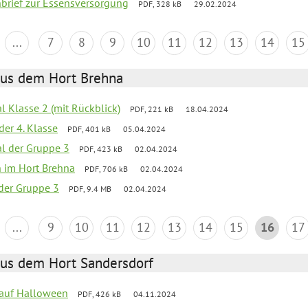
nbrief zur Essensversorgung
PDF, 328 kB
29.02.2024
...
7
8
9
10
11
12
13
14
15
aus dem Hort Brehna
al Klasse 2 (mit Rückblick)
PDF, 221 kB
18.04.2024
der 4. Klasse
PDF, 401 kB
05.04.2024
al der Gruppe 3
PDF, 423 kB
02.04.2024
en im Hort Brehna
PDF, 706 kB
02.04.2024
l der Gruppe 3
PDF, 9.4 MB
02.04.2024
...
9
10
11
12
13
14
15
16
17
aus dem Hort Sandersdorf
k auf Halloween
PDF, 426 kB
04.11.2024