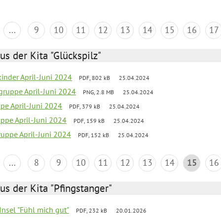
...
9
10
11
12
13
14
15
16
17
us der Kita "Glückspilz"
inder April-Juni 2024
PDF, 802 kB
25.04.2024
gruppe April-Juni 2024
PNG, 2.8 MB
25.04.2024
ppe April-Juni 2024
PDF, 379 kB
25.04.2024
uppe April-Juni 2024
PDF, 159 kB
25.04.2024
uppe April-Juni 2024
PDF, 152 kB
25.04.2024
...
8
9
10
11
12
13
14
15
16
us der Kita "Pfingstanger"
-Insel "Fühl mich gut"
PDF, 232 kB
20.01.2026