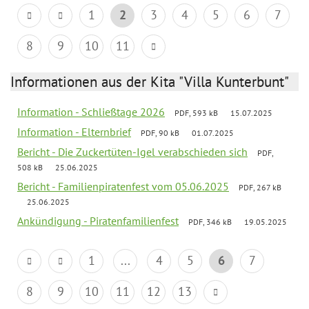
1
2
3
4
5
6
7
8
9
10
11
Informationen aus der Kita "Villa Kunterbunt"
Information - Schließtage 2026
PDF, 593 kB
15.07.2025
Information - Elternbrief
PDF, 90 kB
01.07.2025
Bericht - Die Zuckertüten-Igel verabschieden sich
PDF,
508 kB
25.06.2025
Bericht - Familienpiratenfest vom 05.06.2025
PDF, 267 kB
25.06.2025
Ankündigung - Piratenfamilienfest
PDF, 346 kB
19.05.2025
1
...
4
5
6
7
8
9
10
11
12
13