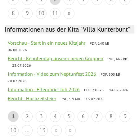
8
9
10
11
Informationen aus der Kita "Villa Kunterbunt"
Vorschau - Start in ein neues Kitajahr
PDF, 140 kB
06.08.2026
Bericht - Kennlerntag unserer neuen Gruppen
PDF, 463 kB
23.07.2026
Information - Video zum Neptunfest 2026
PDF, 305 kB
20.07.2026
Information - Elternbrief Juli 2026
PDF, 210 kB
14.07.2026
Bericht - Hochzeitsfeier
PNG, 1.9 MB
13.07.2026
1
2
3
4
5
6
7
8
9
10
...
13