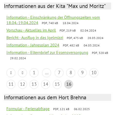
Informationen aus der Kita "Max und Moritz"
Information - Einschränkung der Öffnungszeiten vom
18.04.-19.04.2024
PDF, 740 kB
18.04.2024
Vorschau - Aktuelles im April
PDF, 219 kB
02.04.2024
Bericht - Ausflug in das Igelmizzi
PDF, 475 kB
28.03.2024
Information - Jahresplan 2024
PDF, 482 kB
04.03.2024
Information - Elternbrief zur Essensversorgung
PDF, 328 kB
29.02.2024
1
...
7
8
9
10
11
12
13
14
15
16
Informationen aus dem Hort Brehna
Formular - Ferienabfrage
PDF, 121 kB
06.02.2025