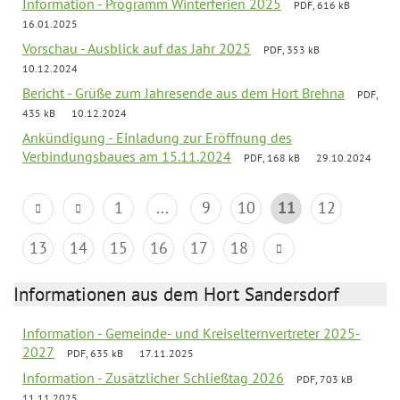
Information - Programm Winterferien 2025
PDF, 616 kB
16.01.2025
Vorschau - Ausblick auf das Jahr 2025
PDF, 353 kB
10.12.2024
Bericht - Grüße zum Jahresende aus dem Hort Brehna
PDF,
435 kB
10.12.2024
Ankündigung - Einladung zur Eröffnung des
Verbindungsbaues am 15.11.2024
PDF, 168 kB
29.10.2024
1
...
9
10
11
12
13
14
15
16
17
18
Informationen aus dem Hort Sandersdorf
Information - Gemeinde- und Kreiselternvertreter 2025-
2027
PDF, 635 kB
17.11.2025
Information - Zusätzlicher Schließtag 2026
PDF, 703 kB
11.11.2025