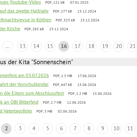
neues Youtube-Video
PDF, 121 kB
07.01.2025
 auf das zweite Halbjahr
PDF, 277 kB
23.12.2024
Weihnachtsrevue in Köthen
PDF, 323 kB
23.12.2024
der Kirche
PDF, 283 kB
23.12.2024
...
13
14
15
16
17
18
19
20
21
us der Kita "Sonnenschein"
merfest am 03.07.2026
PDF, 1.5 MB
17.06.2026
fahrt der Vorschulkinder
PDF, 447 kB
15.06.2026
an die Eltern zum Abschlussfest
PDF, 1.2 MB
15.06.2026
nk an OBI Bitterfeld
PDF, 2.7 MB
12.06.2026
d Vatertagsfeier
PDF, 3 MB
02.06.2026
2
3
4
5
6
7
8
9
10
11