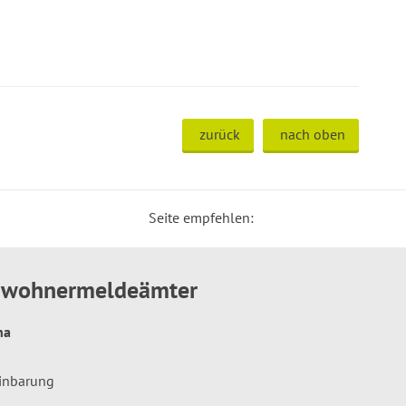
zurück
nach oben
Seite empfehlen:
inwohnermeldeämter
hna
einbarung