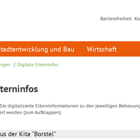
Barrierefreiheit
Ko
Stadtentwicklung und Bau
Wirtschaft
ungen
Digitale Elterninfos
lterninfos
ie digitalisierte Elterninformationen zu den jeweiligen Betreuun
iert werden (zum Aufklappen).
us der Kita "Borstel"