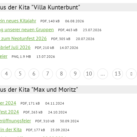
us der Kita "Villa Kunterbunt"
ein neues Kitajahr
PDF, 140 kB
06.08.2026
tag unserer neuen Gruppen
PDF, 463 kB
23.07.2026
o zum Neptunfest 2026
PDF, 305 kB
20.07.2026
nbrief Juli 2026
PDF, 210 kB
14.07.2026
eier
PNG, 1.9 MB
13.07.2026
4
5
6
7
8
9
10
...
13
us der Kita "Max und Moritz"
er 2024
PDF, 171 kB
04.11.2024
fest 2024
PDF, 263 kB
24.10.2024
zeröffnungsfeier
PDF, 310 kB
30.09.2024
in der Kita
PDF, 177 kB
25.09.2024