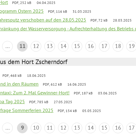
Hort
PDF, 252 kB
04.04.2025
programm Ostern 2025
PDF, 116 kB
31.03.2025
jahresputz verschoben auf den 28.05.2025
PDF, 72 kB
28.03.2025
chränkung der Wasserversorgung - Aufrechterhaltung des Betriebs 
...
11
12
13
14
15
16
17
18
19
aus dem Hort Zscherndorf
PDF, 468 kB
18.06.2025
 Wind in den Räumen
PDF, 612 kB
16.06.2025
erntaxi: Zum 2. Mal Gewinner-Hort!
PDF, 187 kB
03.06.2025
pa Tag 2025
PDF, 785 kB
27.05.2025
bfrage Sommerferien 2025
PDF, 154 kB
05.05.2025
...
9
10
11
12
13
14
15
16
17