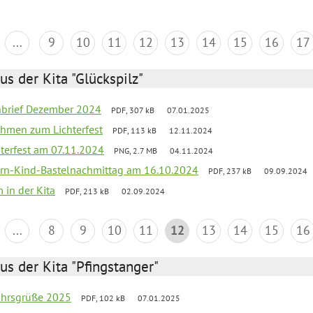
...
9
10
11
12
13
14
15
16
17
us der Kita "Glückspilz"
rnbrief Dezember 2024
PDF, 307 kB
07.01.2025
ahmen zum Lichterfest
PDF, 113 kB
12.11.2024
terfest am 07.11.2024
PNG, 2.7 MB
04.11.2024
ern-Kind-Bastelnachmittag am 16.10.2024
PDF, 237 kB
09.09.2024
 in der Kita
PDF, 213 kB
02.09.2024
...
8
9
10
11
12
13
14
15
16
us der Kita "Pfingstanger"
ahrsgrüße 2025
PDF, 102 kB
07.01.2025