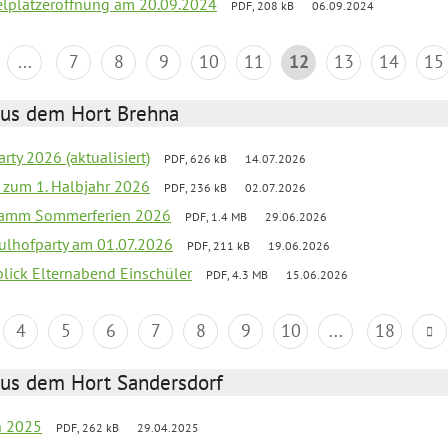
elplatzeröffnung am 20.09.2024
PDF, 208 kB
06.09.2024
...
7
8
9
10
11
12
13
14
15
aus dem Hort Brehna
rty 2026 (aktualisiert)
PDF, 626 kB
14.07.2026
ef zum 1. Halbjahr 2026
PDF, 236 kB
02.07.2026
gramm Sommerferien 2026
PDF, 1.4 MB
29.06.2026
ulhofparty am 01.07.2026
PDF, 211 kB
19.06.2026
blick Elternabend Einschüler
PDF, 4.3 MB
15.06.2026
4
5
6
7
8
9
10
...
18
aus dem Hort Sandersdorf
en 2025
PDF, 262 kB
29.04.2025