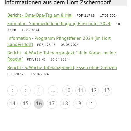
Informationen aus dem Hort Zscherndorf
Bericht - Oma-Opa-Tag am 8. Mai
PDF, 217 kB
17.05.2024
Formular - Sommerferienerfragung Einschüler 2024
PDF,
73 kB
15.05.2024
Information - Programm Pfingstferien 2024 (im Hort
Sandersdorf)
PDF, 123 kB
03.05.2024
Bericht - 4. Woche Toleranzprojekt, "Mein Körper, meine
Regeln"
PDF, 182 kB
25.04.2024
Bericht - 3. Woche Toleranzprojekt, Essen ohne Grenzen
PDF, 207 kB
16.04.2024
1
...
10
11
12
13
14
15
16
17
18
19