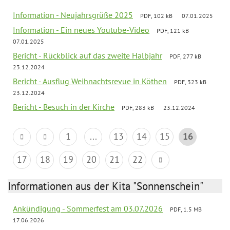
Information - Neujahrsgrüße 2025
PDF, 102 kB
07.01.2025
Information - Ein neues Youtube-Video
PDF, 121 kB
07.01.2025
Bericht - Rückblick auf das zweite Halbjahr
PDF, 277 kB
23.12.2024
Bericht - Ausflug Weihnachtsrevue in Köthen
PDF, 323 kB
23.12.2024
Bericht - Besuch in der Kirche
PDF, 283 kB
23.12.2024
1
...
13
14
15
16
17
18
19
20
21
22
Informationen aus der Kita "Sonnenschein"
Ankündigung - Sommerfest am 03.07.2026
PDF, 1.5 MB
17.06.2026