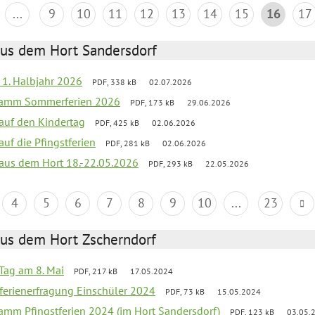
...
9
10
11
12
13
14
15
16
17
aus dem Hort Sandersdorf
f 1. Halbjahr 2026
PDF, 338 kB
02.07.2026
gramm Sommerferien 2026
PDF, 173 kB
29.06.2026
 auf den Kindertag
PDF, 425 kB
02.06.2026
auf die Pfingstferien
PDF, 281 kB
02.06.2026
k aus dem Hort 18.-22.05.2026
PDF, 293 kB
22.05.2026
4
5
6
7
8
9
10
...
23
aus dem Hort Zscherndorf
Tag am 8. Mai
PDF, 217 kB
17.05.2024
ferienerfragung Einschüler 2024
PDF, 73 kB
15.05.2024
ramm Pfingstferien 2024 (im Hort Sandersdorf)
PDF, 123 kB
03.05.