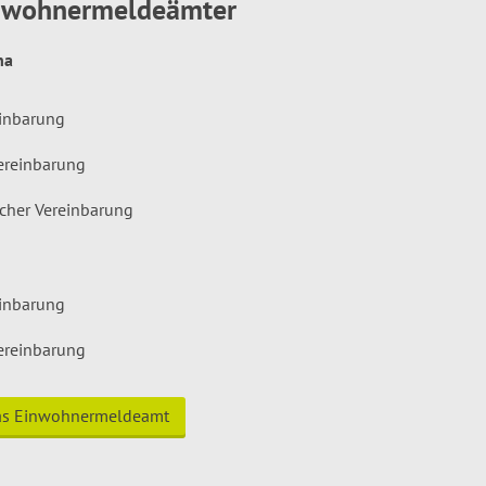
inwohnermeldeämter
hna
einbarung
ereinbarung
icher Vereinbarung
einbarung
ereinbarung
das Einwohnermeldeamt