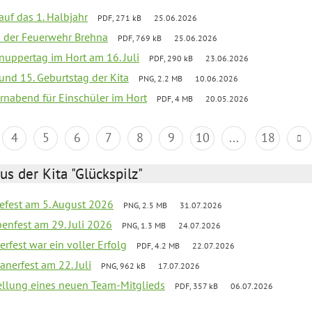
 auf das 1. Halbjahr
PDF, 271 kB
25.06.2026
ei der Feuerwehr Brehna
PDF, 769 kB
25.06.2026
uppertag im Hort am 16. Juli
PDF, 290 kB
23.06.2026
 und 15. Geburtstag der Kita
PNG, 2.2 MB
10.06.2026
rnabend für Einschüler im Hort
PDF, 4 MB
20.05.2026
4
5
6
7
8
9
10
...
18
us der Kita "Glückspilz"
efest am 5. August 2026
PNG, 2.5 MB
31.07.2026
enfest am 29. Juli 2026
PNG, 1.3 MB
24.07.2026
erfest war ein voller Erfolg
PDF, 4.2 MB
22.07.2026
nerfest am 22. Juli
PNG, 962 kB
17.07.2026
tellung eines neuen Team-Mitglieds
PDF, 357 kB
06.07.2026