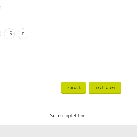
4
19
zurück
nach oben
Seite empfehlen: