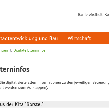
Barrierefreiheit
Ko
Stadtentwicklung und Bau
Wirtschaft
ungen
Digitale Elterninfos
lterninfos
ie digitalisierte Elterninformationen zu den jeweiligen Betreuun
iert werden (zum Aufklappen).
us der Kita "Borstel"