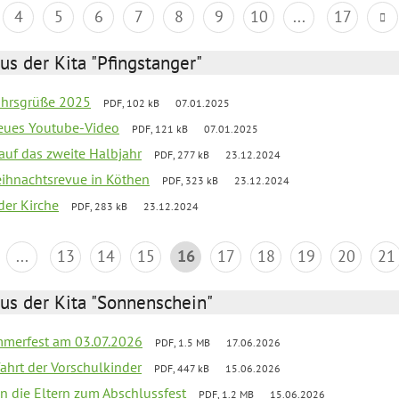
4
5
6
7
8
9
10
...
17
us der Kita "Pfingstanger"
ahrsgrüße 2025
PDF, 102 kB
07.01.2025
neues Youtube-Video
PDF, 121 kB
07.01.2025
 auf das zweite Halbjahr
PDF, 277 kB
23.12.2024
Weihnachtsrevue in Köthen
PDF, 323 kB
23.12.2024
der Kirche
PDF, 283 kB
23.12.2024
...
13
14
15
16
17
18
19
20
21
us der Kita "Sonnenschein"
merfest am 03.07.2026
PDF, 1.5 MB
17.06.2026
fahrt der Vorschulkinder
PDF, 447 kB
15.06.2026
an die Eltern zum Abschlussfest
PDF, 1.2 MB
15.06.2026