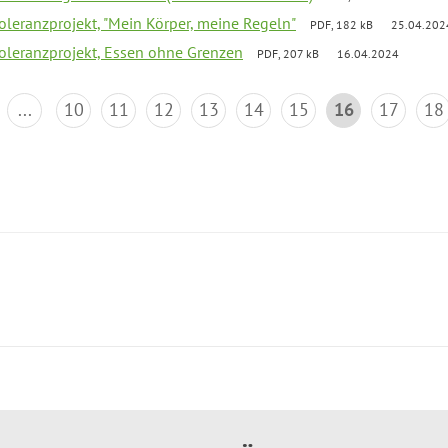
Toleranzprojekt, "Mein Körper, meine Regeln"
PDF, 182 kB
25.04.202
Toleranzprojekt, Essen ohne Grenzen
PDF, 207 kB
16.04.2024
...
10
11
12
13
14
15
16
17
18