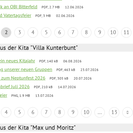
nk an OBI Bitterfeld
PDF, 2.7 MB
12.06.2026
d Vatertagsfeier
PDF, 3 MB
02.06.2026
2
3
4
5
6
7
8
9
10
11
us der Kita "Villa Kunterbunt"
ein neues Kitajahr
PDF, 140 kB
06.08.2026
tag unserer neuen Gruppen
PDF, 463 kB
23.07.2026
o zum Neptunfest 2026
PDF, 305 kB
20.07.2026
nbrief Juli 2026
PDF, 210 kB
14.07.2026
eier
PNG, 1.9 MB
13.07.2026
4
5
6
7
8
9
10
...
13
us der Kita "Max und Moritz"