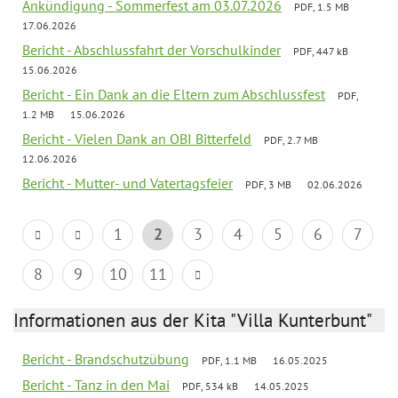
Ankündigung - Sommerfest am 03.07.2026
PDF, 1.5 MB
17.06.2026
Bericht - Abschlussfahrt der Vorschulkinder
PDF, 447 kB
15.06.2026
Bericht - Ein Dank an die Eltern zum Abschlussfest
PDF,
1.2 MB
15.06.2026
Bericht - Vielen Dank an OBI Bitterfeld
PDF, 2.7 MB
12.06.2026
Bericht - Mutter- und Vatertagsfeier
PDF, 3 MB
02.06.2026
1
2
3
4
5
6
7
8
9
10
11
Informationen aus der Kita "Villa Kunterbunt"
Bericht - Brandschutzübung
PDF, 1.1 MB
16.05.2025
Bericht - Tanz in den Mai
PDF, 534 kB
14.05.2025