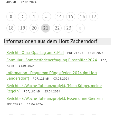
405 kB
22.03.2024
1
...
14
15
16
17
18
19
20
21
22
23
Informationen aus dem Hort Zscherndorf
Bericht - Oma-Opa-Tag am 8. Mai
PDF, 217 kB
17.05.2024
Formular - Sommerferienerfragung Einschüler 2024
PDF,
73 kB
15.05.2024
Information - Programm Pfingstferien 2024 (im Hort
Sandersdorf)
PDF, 123 kB
03.05.2024
Bericht - 4. Woche Toleranzprojekt, "Mein Körper, meine
Regeln"
PDF, 182 kB
25.04.2024
Bericht - 3. Woche Toleranzprojekt, Essen ohne Grenzen
PDF, 207 kB
16.04.2024