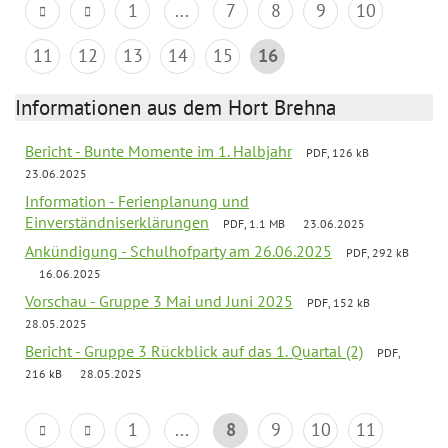
1
...
7
8
9
10
11
12
13
14
15
16
Informationen aus dem Hort Brehna
Bericht - Bunte Momente im 1. Halbjahr
PDF, 126 kB
23.06.2025
Information - Ferienplanung und
Einverständniserklärungen
PDF, 1.1 MB
23.06.2025
Ankündigung - Schulhofparty am 26.06.2025
PDF, 292 kB
16.06.2025
Vorschau - Gruppe 3 Mai und Juni 2025
PDF, 152 kB
28.05.2025
Bericht - Gruppe 3 Rückblick auf das 1. Quartal (2)
PDF,
216 kB
28.05.2025
1
...
8
9
10
11