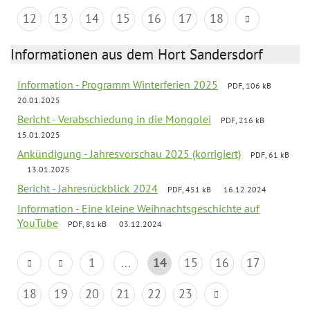
12
13
14
15
16
17
18
Informationen aus dem Hort Sandersdorf
Information - Programm Winterferien 2025
PDF, 106 kB
20.01.2025
Bericht - Verabschiedung in die Mongolei
PDF, 216 kB
15.01.2025
Ankündigung - Jahresvorschau 2025 (korrigiert)
PDF, 61 kB
13.01.2025
Bericht - Jahresrückblick 2024
PDF, 451 kB
16.12.2024
Information - Eine kleine Weihnachtsgeschichte auf
YouTube
PDF, 81 kB
03.12.2024
1
...
14
15
16
17
18
19
20
21
22
23