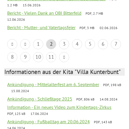
1.2 MB
15.06.2026
Bericht - Vielen Dank an OBI Bitterfeld
PDF, 2.7 MB
12.06.2026
Bericht - Mutter- und Vatertagsfeier
PDF, 3 MB
02.06.2026
1
2
3
4
5
6
7
8
9
10
11
Informationen aus der Kita "Villa Kunterbunt"
Ankündigung - Mittelalterfest am 6. September
PDF, 198 kB
15.08.2024
Ankündigung - Schließtage 2025
PDF, 806 kB
14.08.2024
Information - Ein neues Video zum Kindertags-Zirkus
PDF, 125 kB
17.06.2024
Ankündigung - Fußballtag am 20.06.2024
PDF, 143 kB
14.06.2024