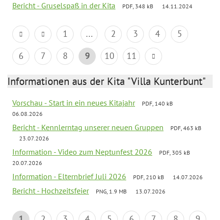
Bericht - Gruselspaß in der Kita
PDF, 348 kB
14.11.2024
1
...
2
3
4
5
6
7
8
9
10
11
Informationen aus der Kita "Villa Kunterbunt"
Vorschau - Start in ein neues Kitajahr
PDF, 140 kB
06.08.2026
Bericht - Kennlerntag unserer neuen Gruppen
PDF, 463 kB
23.07.2026
Information - Video zum Neptunfest 2026
PDF, 305 kB
20.07.2026
Information - Elternbrief Juli 2026
PDF, 210 kB
14.07.2026
Bericht - Hochzeitsfeier
PNG, 1.9 MB
13.07.2026
1
2
3
4
5
6
7
8
9