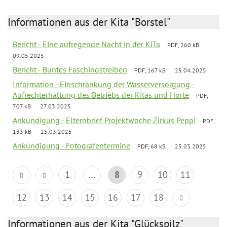
Informationen aus der Kita "Borstel"
Bericht - Eine aufregende Nacht in der KiTa
PDF, 260 kB
09.05.2025
Bericht - Buntes Faschingstreiben
PDF, 167 kB
25.04.2025
Information - Einschränkung der Wasserversorgung -
Aufrechterhaltung des Betriebs der Kitas und Horte
PDF,
707 kB
27.03.2025
Ankündigung - Elternbrief Projektwoche Zirkus Peppi
PDF,
133 kB
25.03.2025
Ankündigung - Fotografentermine
PDF, 68 kB
25.03.2025
1
...
8
9
10
11
12
13
14
15
16
17
18
Informationen aus der Kita "Glückspilz"