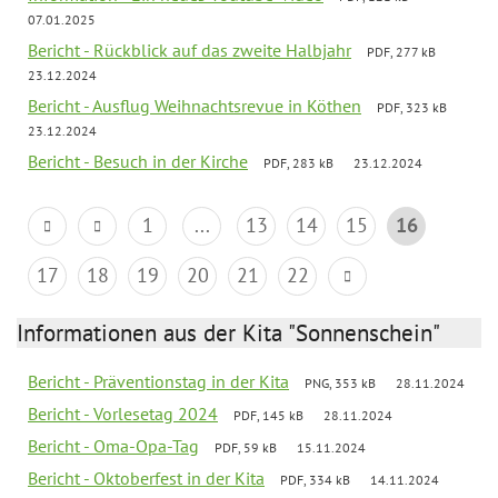
07.01.2025
Bericht - Rückblick auf das zweite Halbjahr
PDF, 277 kB
23.12.2024
Bericht - Ausflug Weihnachtsrevue in Köthen
PDF, 323 kB
23.12.2024
Bericht - Besuch in der Kirche
PDF, 283 kB
23.12.2024
1
...
13
14
15
16
17
18
19
20
21
22
Informationen aus der Kita "Sonnenschein"
Bericht - Präventionstag in der Kita
PNG, 353 kB
28.11.2024
Bericht - Vorlesetag 2024
PDF, 145 kB
28.11.2024
Bericht - Oma-Opa-Tag
PDF, 59 kB
15.11.2024
Bericht - Oktoberfest in der Kita
PDF, 334 kB
14.11.2024