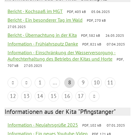
Bericht - Kochspaß im MGT
PDF, 403 kB
05.06.2025
Bericht - Ein besonderer Tag im Wald
PDF, 270 kB
27.05.2025
Bericht - Übernachtung in der Kita
PDF, 582 kB
26.05.2025
Information - Frühjahrsputz Danke
PDF, 821 kB
07.04.2025
Information - Einschränkung der Wasserversorgung -
Aufrechterhaltung des Betriebs der Kitas und Horte
PDF,
707 kB
27.03.2025
1
...
8
9
10
11
12
13
14
15
16
17
Informationen aus der Kita "Pfingstanger"
Information - Neujahrsgrüße 2025
PDF, 102 kB
07.01.2025
Information - Ein neues Youtube-Video
PDF, 121 kB