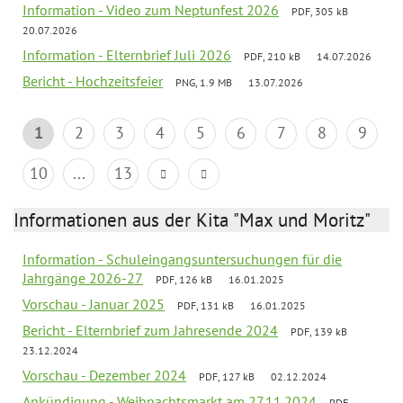
Information - Video zum Neptunfest 2026
PDF, 305 kB
20.07.2026
Information - Elternbrief Juli 2026
PDF, 210 kB
14.07.2026
Bericht - Hochzeitsfeier
PNG, 1.9 MB
13.07.2026
1
2
3
4
5
6
7
8
9
10
...
13
Informationen aus der Kita "Max und Moritz"
Information - Schuleingangsuntersuchungen für die
Jahrgänge 2026-27
PDF, 126 kB
16.01.2025
Vorschau - Januar 2025
PDF, 131 kB
16.01.2025
Bericht - Elternbrief zum Jahresende 2024
PDF, 139 kB
23.12.2024
Vorschau - Dezember 2024
PDF, 127 kB
02.12.2024
Ankündigung - Weihnachtsmarkt am 27.11.2024
PDF,