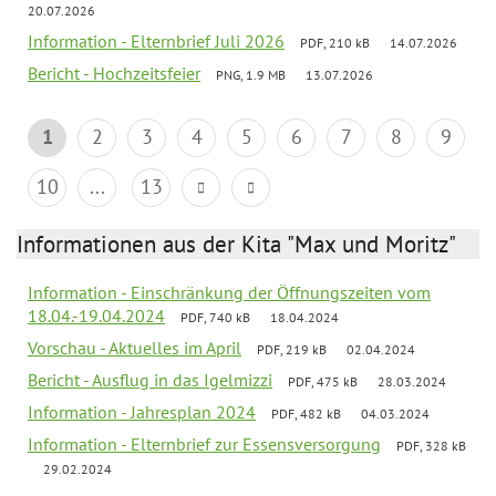
20.07.2026
Information - Elternbrief Juli 2026
PDF, 210 kB
14.07.2026
Bericht - Hochzeitsfeier
PNG, 1.9 MB
13.07.2026
1
2
3
4
5
6
7
8
9
10
...
13
Informationen aus der Kita "Max und Moritz"
Information - Einschränkung der Öffnungszeiten vom
18.04.-19.04.2024
PDF, 740 kB
18.04.2024
Vorschau - Aktuelles im April
PDF, 219 kB
02.04.2024
Bericht - Ausflug in das Igelmizzi
PDF, 475 kB
28.03.2024
Information - Jahresplan 2024
PDF, 482 kB
04.03.2024
Information - Elternbrief zur Essensversorgung
PDF, 328 kB
29.02.2024