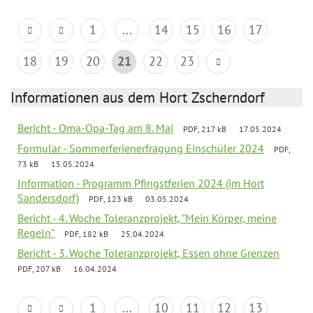
1
...
14
15
16
17
18
19
20
21
22
23
Informationen aus dem Hort Zscherndorf
Bericht - Oma-Opa-Tag am 8. Mai
PDF, 217 kB
17.05.2024
Formular - Sommerferienerfragung Einschüler 2024
PDF,
73 kB
15.05.2024
Information - Programm Pfingstferien 2024 (im Hort
Sandersdorf)
PDF, 123 kB
03.05.2024
Bericht - 4. Woche Toleranzprojekt, "Mein Körper, meine
Regeln"
PDF, 182 kB
25.04.2024
Bericht - 3. Woche Toleranzprojekt, Essen ohne Grenzen
PDF, 207 kB
16.04.2024
1
...
10
11
12
13