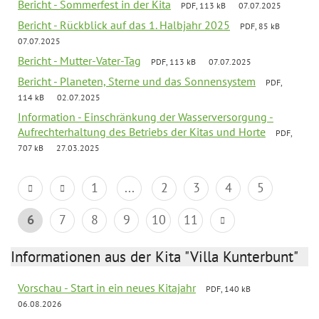
Bericht - Sommerfest in der Kita
PDF, 113 kB
07.07.2025
Bericht - Rückblick auf das 1. Halbjahr 2025
PDF, 85 kB
07.07.2025
Bericht - Mutter-Vater-Tag
PDF, 113 kB
07.07.2025
Bericht - Planeten, Sterne und das Sonnensystem
PDF,
114 kB
02.07.2025
Information - Einschränkung der Wasserversorgung -
Aufrechterhaltung des Betriebs der Kitas und Horte
PDF,
707 kB
27.03.2025
1
...
2
3
4
5
6
7
8
9
10
11
Informationen aus der Kita "Villa Kunterbunt"
Vorschau - Start in ein neues Kitajahr
PDF, 140 kB
06.08.2026