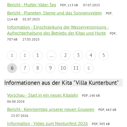
Bericht - Mutter-Vater-Tag
PDF, 113 kB
07.07.2025
Bericht - Planeten, Sterne und das Sonnensystem
PDF,
114 kB
02.07.2025
Information - Einschränkung der Wasserversorgung -
Aufrechterhaltung des Betriebs der Kitas und Horte
PDF,
707 kB
27.03.2025
1
...
2
3
4
5
6
7
8
9
10
11
Informationen aus der Kita "Villa Kunterbunt"
Vorschau - Start in ein neues Kitajahr
PDF, 140 kB
06.08.2026
Bericht - Kennlerntag unserer neuen Gruppen
PDF, 463 kB
23.07.2026
Information - Video zum Neptunfest 2026
PDF, 305 kB