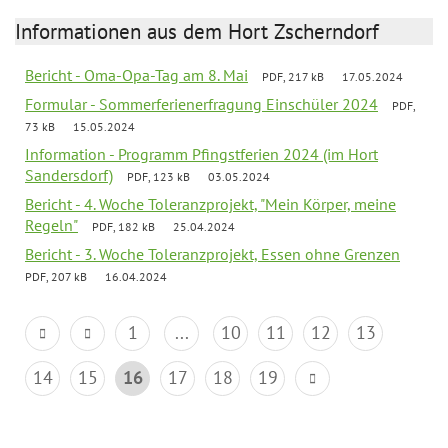
Informationen aus dem Hort Zscherndorf
Bericht - Oma-Opa-Tag am 8. Mai
PDF, 217 kB
17.05.2024
Formular - Sommerferienerfragung Einschüler 2024
PDF,
73 kB
15.05.2024
Information - Programm Pfingstferien 2024 (im Hort
Sandersdorf)
PDF, 123 kB
03.05.2024
Bericht - 4. Woche Toleranzprojekt, "Mein Körper, meine
Regeln"
PDF, 182 kB
25.04.2024
Bericht - 3. Woche Toleranzprojekt, Essen ohne Grenzen
PDF, 207 kB
16.04.2024
1
...
10
11
12
13
14
15
16
17
18
19