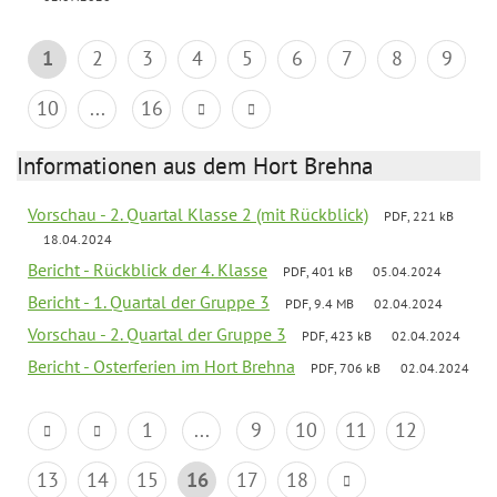
1
2
3
4
5
6
7
8
9
10
...
16
Informationen aus dem Hort Brehna
Vorschau - 2. Quartal Klasse 2 (mit Rückblick)
PDF, 221 kB
18.04.2024
Bericht - Rückblick der 4. Klasse
PDF, 401 kB
05.04.2024
Bericht - 1. Quartal der Gruppe 3
PDF, 9.4 MB
02.04.2024
Vorschau - 2. Quartal der Gruppe 3
PDF, 423 kB
02.04.2024
Bericht - Osterferien im Hort Brehna
PDF, 706 kB
02.04.2024
1
...
9
10
11
12
13
14
15
16
17
18