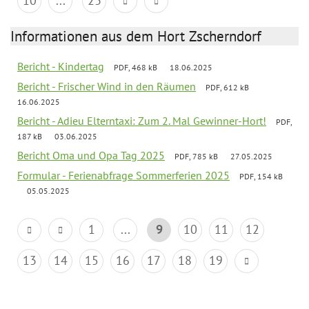
10
...
23
Informationen aus dem Hort Zscherndorf
Bericht - Kindertag
PDF, 468 kB
18.06.2025
Bericht - Frischer Wind in den Räumen
PDF, 612 kB
16.06.2025
Bericht - Adieu Elterntaxi: Zum 2. Mal Gewinner-Hort!
PDF,
187 kB
03.06.2025
Bericht Oma und Opa Tag 2025
PDF, 785 kB
27.05.2025
Formular - Ferienabfrage Sommerferien 2025
PDF, 154 kB
05.05.2025
1
...
9
10
11
12
13
14
15
16
17
18
19