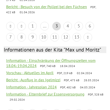
Bericht - Besuch von der Polizei bei den Füchsen
PDF,
422 kB
01.04.2026
1
...
3
4
5
6
7
8
9
10
11
12
13
Informationen aus der Kita "Max und Moritz"
Information - Einschränkung der Öffnungszeiten vom
18.04.-19.04.2024
PDF, 740 kB
18.04.2024
Vorschau - Aktuelles im April
PDF, 219 kB
02.04.2024
Bericht - Ausflug in das Igelmizzi
PDF, 475 kB
28.03.2024
Information - Jahresplan 2024
PDF, 482 kB
04.03.2024
Information - Elternbrief zur Essensversorgung
PDF, 328 kB
29.02.2024