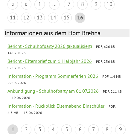
1
...
7
8
9
10
11
12
13
14
15
16
Informationen aus dem Hort Brehna
Bericht - Schulhofparty 2026 (aktualisiert)
PDF, 626 kB
14.07.2026
Bericht - Elternbrief zum 1. Halbjahr 2026
PDF, 236 kB
02.07.2026
Information - Programm Sommerferien 2026
PDF, 1.4 MB
29.06.2026
Ankündigung - Schulhofparty am 01.07.2026
PDF, 211 kB
19.06.2026
Information - Rückblick Elternabend Einschüler
PDF,
4.3 MB
15.06.2026
1
2
3
4
5
6
7
8
9