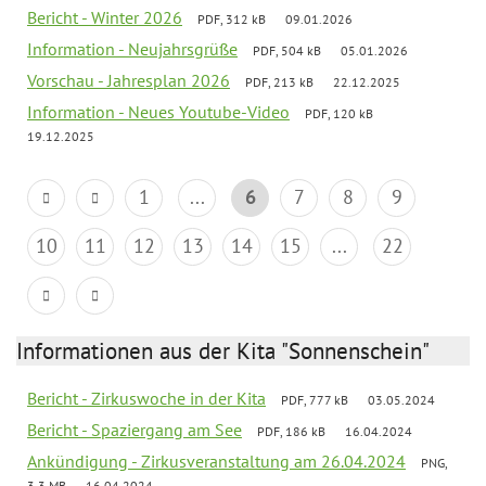
Bericht - Winter 2026
PDF, 312 kB
09.01.2026
Information - Neujahrsgrüße
PDF, 504 kB
05.01.2026
Vorschau - Jahresplan 2026
PDF, 213 kB
22.12.2025
Information - Neues Youtube-Video
PDF, 120 kB
19.12.2025
1
...
6
7
8
9
10
11
12
13
14
15
...
22
Informationen aus der Kita "Sonnenschein"
Bericht - Zirkuswoche in der Kita
PDF, 777 kB
03.05.2024
Bericht - Spaziergang am See
PDF, 186 kB
16.04.2024
Ankündigung - Zirkusveranstaltung am 26.04.2024
PNG,
3.3 MB
16.04.2024