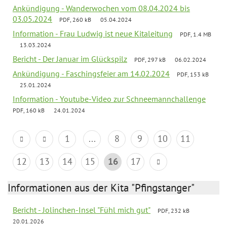
Ankündigung - Wanderwochen vom 08.04.2024 bis
03.05.2024
PDF, 260 kB
05.04.2024
Information - Frau Ludwig ist neue Kitaleitung
PDF, 1.4 MB
13.03.2024
Bericht - Der Januar im Glückspilz
PDF, 297 kB
06.02.2024
Ankündigung - Faschingsfeier am 14.02.2024
PDF, 153 kB
25.01.2024
Information - Youtube-Video zur Schneemannchallenge
PDF, 160 kB
24.01.2024
1
...
8
9
10
11
12
13
14
15
16
17
Informationen aus der Kita "Pfingstanger"
Bericht - Jolinchen-Insel "Fühl mich gut"
PDF, 232 kB
20.01.2026