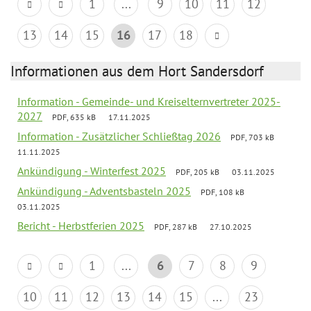
1
...
9
10
11
12
13
14
15
16
17
18
Informationen aus dem Hort Sandersdorf
Information - Gemeinde- und Kreiselternvertreter 2025-
2027
PDF, 635 kB
17.11.2025
Information - Zusätzlicher Schließtag 2026
PDF, 703 kB
11.11.2025
Ankündigung - Winterfest 2025
PDF, 205 kB
03.11.2025
Ankündigung - Adventsbasteln 2025
PDF, 108 kB
03.11.2025
Bericht - Herbstferien 2025
PDF, 287 kB
27.10.2025
1
...
6
7
8
9
10
11
12
13
14
15
...
23