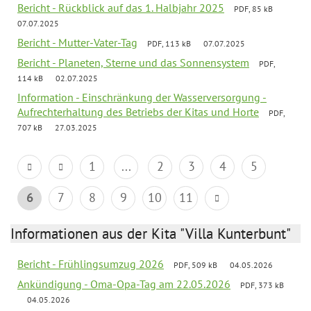
Bericht - Rückblick auf das 1. Halbjahr 2025
PDF, 85 kB
07.07.2025
Bericht - Mutter-Vater-Tag
PDF, 113 kB
07.07.2025
Bericht - Planeten, Sterne und das Sonnensystem
PDF,
114 kB
02.07.2025
Information - Einschränkung der Wasserversorgung -
Aufrechterhaltung des Betriebs der Kitas und Horte
PDF,
707 kB
27.03.2025
1
...
2
3
4
5
6
7
8
9
10
11
Informationen aus der Kita "Villa Kunterbunt"
Bericht - Frühlingsumzug 2026
PDF, 509 kB
04.05.2026
Ankündigung - Oma-Opa-Tag am 22.05.2026
PDF, 373 kB
04.05.2026