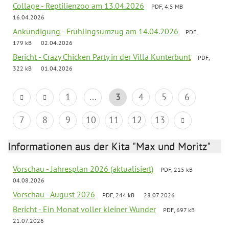
Collage - Reptilienzoo am 13.04.2026
PDF, 4.5 MB
16.04.2026
Ankündigung - Frühlingsumzug am 14.04.2026
PDF,
179 kB
02.04.2026
Bericht - Crazy Chicken Party in der Villa Kunterbunt
PDF,
322 kB
01.04.2026
1
...
3
4
5
6
7
8
9
10
11
12
13
Informationen aus der Kita "Max und Moritz"
Vorschau - Jahresplan 2026 (aktualisiert)
PDF, 215 kB
04.08.2026
Vorschau - August 2026
PDF, 244 kB
28.07.2026
Bericht - Ein Monat voller kleiner Wunder
PDF, 697 kB
21.07.2026