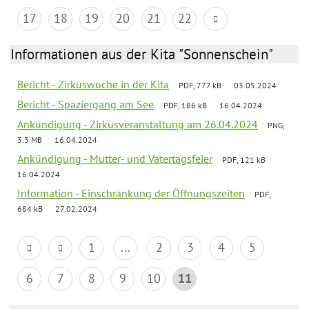
17
18
19
20
21
22
Informationen aus der Kita "Sonnenschein"
Bericht - Zirkuswoche in der Kita
PDF, 777 kB
03.05.2024
Bericht - Spaziergang am See
PDF, 186 kB
16.04.2024
Ankündigung - Zirkusveranstaltung am 26.04.2024
PNG,
3.3 MB
16.04.2024
Ankündigung - Mutter- und Vatertagsfeier
PDF, 121 kB
16.04.2024
Information - Einschränkung der Öffnungszeiten
PDF,
684 kB
27.02.2024
1
...
2
3
4
5
6
7
8
9
10
11