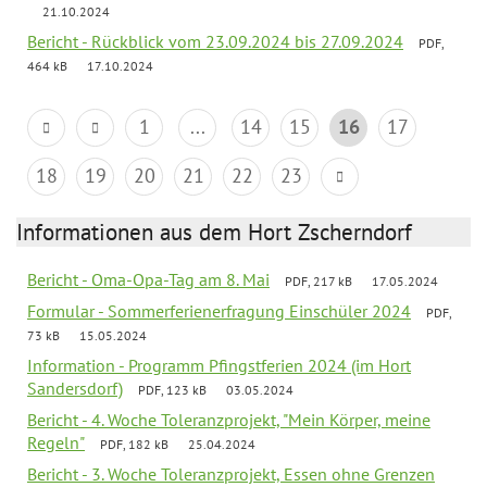
21.10.2024
Bericht - Rückblick vom 23.09.2024 bis 27.09.2024
PDF,
464 kB
17.10.2024
1
...
14
15
16
17
18
19
20
21
22
23
Informationen aus dem Hort Zscherndorf
Bericht - Oma-Opa-Tag am 8. Mai
PDF, 217 kB
17.05.2024
Formular - Sommerferienerfragung Einschüler 2024
PDF,
73 kB
15.05.2024
Information - Programm Pfingstferien 2024 (im Hort
Sandersdorf)
PDF, 123 kB
03.05.2024
Bericht - 4. Woche Toleranzprojekt, "Mein Körper, meine
Regeln"
PDF, 182 kB
25.04.2024
Bericht - 3. Woche Toleranzprojekt, Essen ohne Grenzen