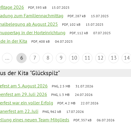
ießtage 2026
PDF, 593 kB
15.07.2025
ladung zum Familiennachmittag
PDF, 287 kB
15.07.2025
onalbelegung ab August 2025
PDF, 102 kB
15.07.2025
uppertag in der Horteinrichtung
PDF, 112 kB
07.07.2025
ude in der Kita
PDF, 408 kB
04.07.2025
...
6
7
8
9
10
11
12
13
14
us der Kita "Glückspilz"
efest am 5. August 2026
PNG, 2.5 MB
31.07.2026
enfest am 29. Juli 2026
PNG, 1.3 MB
24.07.2026
erfest war ein voller Erfolg
PDF, 4.2 MB
22.07.2026
nerfest am 22. Juli
PNG, 962 kB
17.07.2026
tellung eines neuen Team-Mitglieds
PDF, 357 kB
06.07.2026