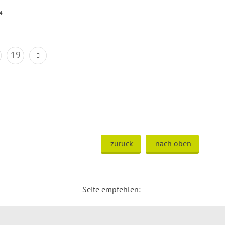
4
19
zurück
nach oben
Seite empfehlen: