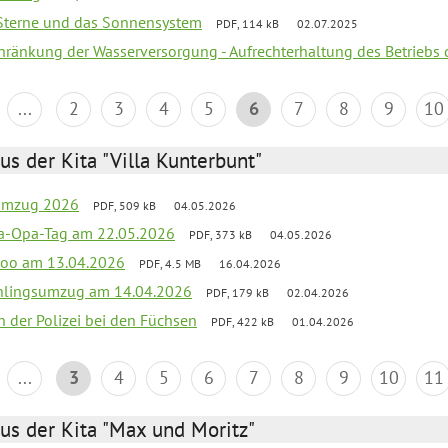
, Sterne und das Sonnensystem
PDF, 114 kB
02.07.2025
chränkung der Wasserversorgung - Aufrechterhaltung des Betriebs 
...
2
3
4
5
6
7
8
9
10
us der Kita "Villa Kunterbunt"
sumzug 2026
PDF, 509 kB
04.05.2026
a-Opa-Tag am 22.05.2026
PDF, 373 kB
04.05.2026
nzoo am 13.04.2026
PDF, 4.5 MB
16.04.2026
hlingsumzug am 14.04.2026
PDF, 179 kB
02.04.2026
n der Polizei bei den Füchsen
PDF, 422 kB
01.04.2026
...
3
4
5
6
7
8
9
10
11
us der Kita "Max und Moritz"