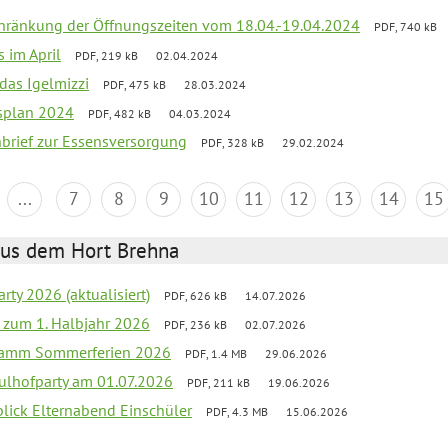
chränkung der Öffnungszeiten vom 18.04.-19.04.2024
PDF, 740 kB
s im April
PDF, 219 kB
02.04.2024
 das Igelmizzi
PDF, 475 kB
28.03.2024
esplan 2024
PDF, 482 kB
04.03.2024
nbrief zur Essensversorgung
PDF, 328 kB
29.02.2024
...
7
8
9
10
11
12
13
14
15
aus dem Hort Brehna
rty 2026 (aktualisiert)
PDF, 626 kB
14.07.2026
ef zum 1. Halbjahr 2026
PDF, 236 kB
02.07.2026
gramm Sommerferien 2026
PDF, 1.4 MB
29.06.2026
ulhofparty am 01.07.2026
PDF, 211 kB
19.06.2026
blick Elternabend Einschüler
PDF, 4.3 MB
15.06.2026