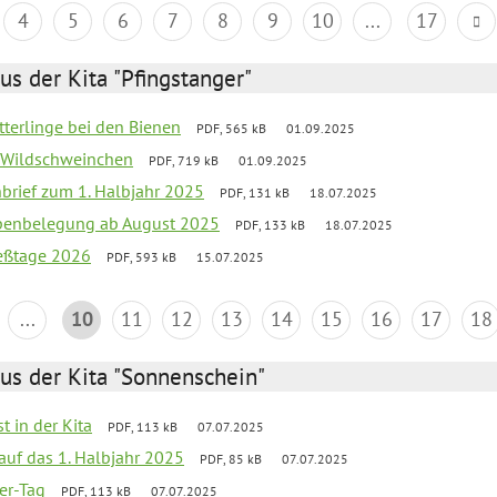
4
5
6
7
8
9
10
...
17
us der Kita "Pfingstanger"
tterlinge bei den Bienen
PDF, 565 kB
01.09.2025
er Wildschweinchen
PDF, 719 kB
01.09.2025
nbrief zum 1. Halbjahr 2025
PDF, 131 kB
18.07.2025
ppenbelegung ab August 2025
PDF, 133 kB
18.07.2025
ießtage 2026
PDF, 593 kB
15.07.2025
...
10
11
12
13
14
15
16
17
18
us der Kita "Sonnenschein"
t in der Kita
PDF, 113 kB
07.07.2025
 auf das 1. Halbjahr 2025
PDF, 85 kB
07.07.2025
ter-Tag
PDF, 113 kB
07.07.2025