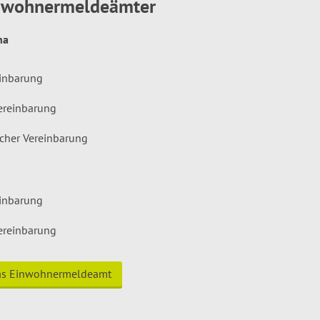
inwohnermeldeämter
hna
einbarung
ereinbarung
icher Vereinbarung
einbarung
ereinbarung
das Einwohnermeldeamt