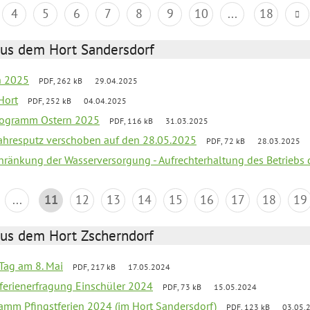
4
5
6
7
8
9
10
...
18
aus dem Hort Sandersdorf
en 2025
PDF, 262 kB
29.04.2025
Hort
PDF, 252 kB
04.04.2025
programm Ostern 2025
PDF, 116 kB
31.03.2025
jahresputz verschoben auf den 28.05.2025
PDF, 72 kB
28.03.2025
chränkung der Wasserversorgung - Aufrechterhaltung des Betriebs 
...
11
12
13
14
15
16
17
18
19
aus dem Hort Zscherndorf
Tag am 8. Mai
PDF, 217 kB
17.05.2024
ferienerfragung Einschüler 2024
PDF, 73 kB
15.05.2024
ramm Pfingstferien 2024 (im Hort Sandersdorf)
PDF, 123 kB
03.05.