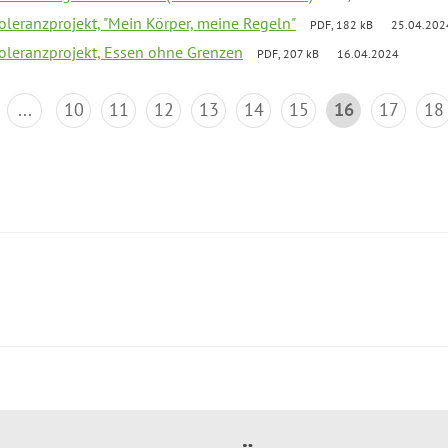
Toleranzprojekt, "Mein Körper, meine Regeln"
PDF, 182 kB
25.04.202
Toleranzprojekt, Essen ohne Grenzen
PDF, 207 kB
16.04.2024
...
10
11
12
13
14
15
16
17
18