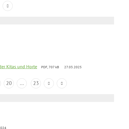
der Kitas und Horte
PDF, 707 kB
27.03.2025
20
...
23
2024