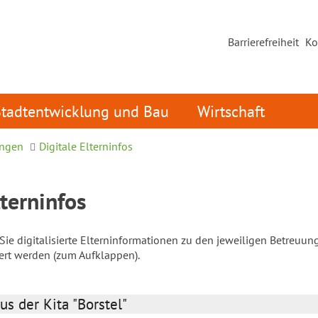
Barrierefreiheit
Ko
Stadtentwicklung und Bau
Wirtschaft
ungen
Digitale Elterninfos
lterninfos
ie digitalisierte Elterninformationen zu den jeweiligen Betreuun
iert werden (zum Aufklappen).
us der Kita "Borstel"