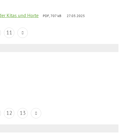
der Kitas und Horte
PDF, 707 kB
27.03.2025
11
12
13