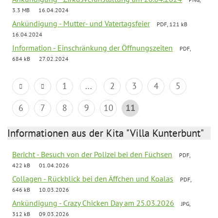
3.3 MB
16.04.2024
Ankündigung - Mutter- und Vatertagsfeier
PDF, 121 kB
16.04.2024
Information - Einschränkung der Öffnungszeiten
PDF,
684 kB
27.02.2024
1
...
2
3
4
5
6
7
8
9
10
11
Informationen aus der Kita "Villa Kunterbunt"
Bericht - Besuch von der Polizei bei den Füchsen
PDF,
422 kB
01.04.2026
Collagen - Rückblick bei den Äffchen und Koalas
PDF,
646 kB
10.03.2026
Ankündigung - Crazy Chicken Day am 25.03.2026
JPG,
312 kB
09.03.2026