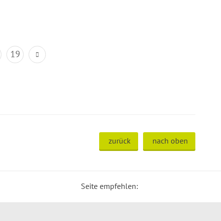
19
zurück
nach oben
Seite empfehlen: