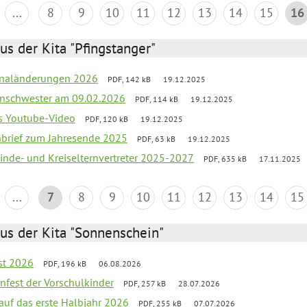
...
8
9
10
11
12
13
14
15
16
us der Kita "Pfingstanger"
sonaländerungen 2026
PDF, 142 kB
19.12.2025
nschwester am 09.02.2026
PDF, 114 kB
19.12.2025
s Youtube-Video
PDF, 120 kB
19.12.2025
rnbrief zum Jahresende 2025
PDF, 63 kB
19.12.2025
inde- und Kreiselternvertreter 2025-2027
PDF, 635 kB
17.11.2025
...
7
8
9
10
11
12
13
14
15
us der Kita "Sonnenschein"
st 2026
PDF, 196 kB
06.08.2026
enfest der Vorschulkinder
PDF, 257 kB
28.07.2026
 auf das erste Halbjahr 2026
PDF, 255 kB
07.07.2026