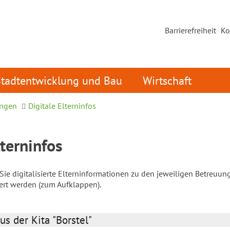
Barrierefreiheit
Ko
Stadtentwicklung und Bau
Wirtschaft
ungen
Digitale Elterninfos
lterninfos
ie digitalisierte Elterninformationen zu den jeweiligen Betreuun
iert werden (zum Aufklappen).
us der Kita "Borstel"