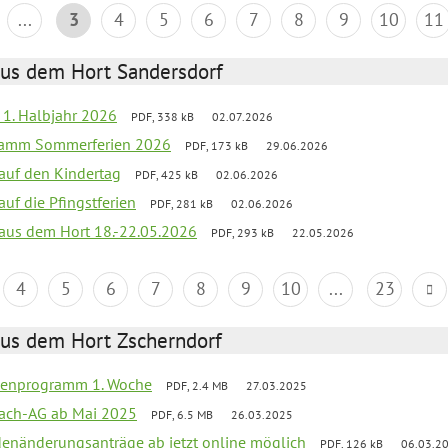
...
3
4
5
6
7
8
9
10
11
aus dem Hort Sandersdorf
f 1. Halbjahr 2026
PDF, 338 kB
02.07.2026
gramm Sommerferien 2026
PDF, 173 kB
29.06.2026
 auf den Kindertag
PDF, 425 kB
02.06.2026
auf die Pfingstferien
PDF, 281 kB
02.06.2026
k aus dem Hort 18.-22.05.2026
PDF, 293 kB
22.05.2026
4
5
6
7
8
9
10
...
23
aus dem Hort Zscherndorf
rienprogramm 1. Woche
PDF, 2.4 MB
27.03.2025
ach-AG ab Mai 2025
PDF, 6.5 MB
26.03.2025
denänderungsanträge ab jetzt online möglich
PDF, 126 kB
06.03.2