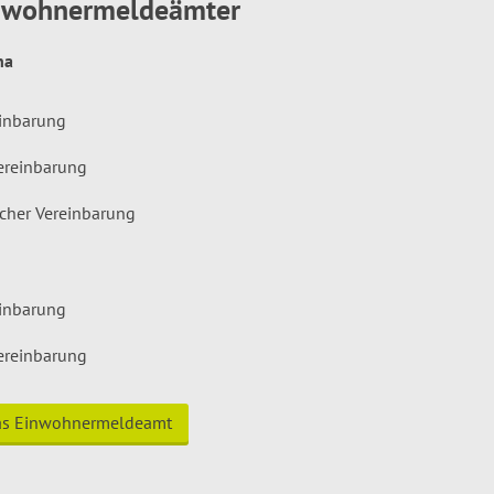
inwohnermeldeämter
hna
einbarung
ereinbarung
icher Vereinbarung
einbarung
ereinbarung
das Einwohnermeldeamt