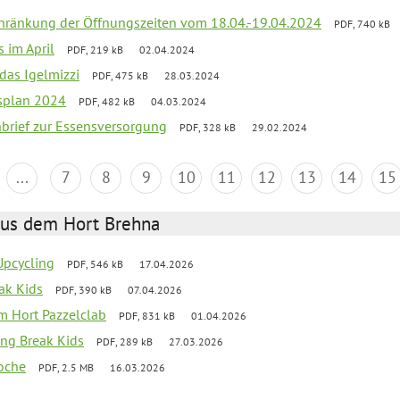
chränkung der Öffnungszeiten vom 18.04.-19.04.2024
PDF, 740 kB
s im April
PDF, 219 kB
02.04.2024
 das Igelmizzi
PDF, 475 kB
28.03.2024
esplan 2024
PDF, 482 kB
04.03.2024
nbrief zur Essensversorgung
PDF, 328 kB
29.02.2024
...
7
8
9
10
11
12
13
14
15
aus dem Hort Brehna
 Upcycling
PDF, 546 kB
17.04.2026
eak Kids
PDF, 390 kB
07.04.2026
 im Hort Pazzelclab
PDF, 831 kB
01.04.2026
ng Break Kids
PDF, 289 kB
27.03.2026
oche
PDF, 2.5 MB
16.03.2026