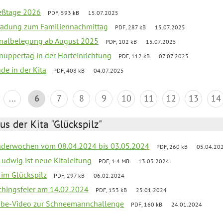
ießtage 2026
PDF, 593 kB
15.07.2025
ladung zum Familiennachmittag
PDF, 287 kB
15.07.2025
onalbelegung ab August 2025
PDF, 102 kB
15.07.2025
uppertag in der Horteinrichtung
PDF, 112 kB
07.07.2025
ude in der Kita
PDF, 408 kB
04.07.2025
...
6
7
8
9
10
11
12
13
14
us der Kita "Glückspilz"
derwochen vom 08.04.2024 bis 03.05.2024
PDF, 260 kB
05.04.20
Ludwig ist neue Kitaleitung
PDF, 1.4 MB
13.03.2024
r im Glückspilz
PDF, 297 kB
06.02.2024
chingsfeier am 14.02.2024
PDF, 153 kB
25.01.2024
tube-Video zur Schneemannchallenge
PDF, 160 kB
24.01.2024