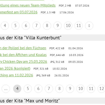
tellung eines neuen Team-Mitglieds
PDF, 2 MB
07.07.2026
merfest am 03.07.2026
PDF, 1.5 MB
17.06.2026
4
5
6
7
8
9
10
11
us der Kita "Villa Kunterbunt"
n der Polizei bei den Füchsen
PDF, 422 kB
01.04.2026
ck bei den Äffchen und Koalas
PDF, 646 kB
10.03.2026
zy Chicken Day am 25.03.2026
JPG, 312 kB
09.03.2026
an 2026 (korrigiert)
PDF, 321 kB
18.02.2026
ching am 11.02.2026
JPG, 369 kB
26.01.2026
...
4
5
6
7
8
9
10
11
12
us der Kita "Max und Moritz"