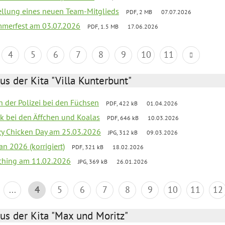
tellung eines neuen Team-Mitglieds
PDF, 2 MB
07.07.2026
merfest am 03.07.2026
PDF, 1.5 MB
17.06.2026
4
5
6
7
8
9
10
11
us der Kita "Villa Kunterbunt"
n der Polizei bei den Füchsen
PDF, 422 kB
01.04.2026
ck bei den Äffchen und Koalas
PDF, 646 kB
10.03.2026
zy Chicken Day am 25.03.2026
JPG, 312 kB
09.03.2026
an 2026 (korrigiert)
PDF, 321 kB
18.02.2026
ching am 11.02.2026
JPG, 369 kB
26.01.2026
...
4
5
6
7
8
9
10
11
12
us der Kita "Max und Moritz"