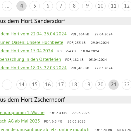
...
4
5
6
7
8
9
10
11
12
aus dem Hort Sandersdorf
s dem Hort vom 22.04.-26.04.2024
PDF, 364 kB
29.04.2024
grünen Oasen: Unsere Hochbeete
PDF, 255 kB
29.04.2024
s dem Hort vom 15.04.2024
PDF, 354 kB
18.04.2024
 Überraschung in den Osterferien
PDF, 182 kB
05.04.2024
s dem Hort vom 18.03.-22.03.2024
PDF, 405 kB
22.03.2024
...
14
15
16
17
18
19
20
21
22
aus dem Hort Zscherndorf
rienprogramm 1. Woche
PDF, 2.4 MB
27.03.2025
ach-AG ab Mai 2025
PDF, 6.5 MB
26.03.2025
denänderungsanträge ab jetzt online möglich
PDF, 126 kB
06.03.2