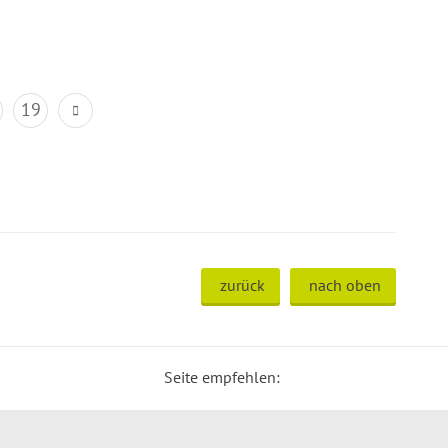
19
zurück
nach oben
Seite empfehlen: