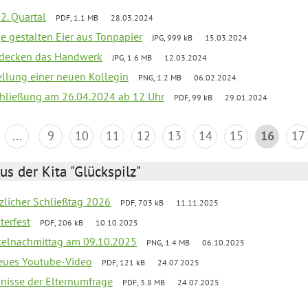
2. Quartal
PDF, 1.1 MB
28.03.2024
e gestalten Eier aus Tonpapier
JPG, 999 kB
15.03.2024
ntdecken das Handwerk
JPG, 1.6 MB
12.03.2024
ellung einer neuen Kollegin
PNG, 1.2 MB
06.02.2024
schließung am 26.04.2024 ab 12 Uhr
PDF, 99 kB
29.01.2024
...
9
10
11
12
13
14
15
16
17
us der Kita "Glückspilz"
tzlicher Schließtag 2026
PDF, 703 kB
11.11.2025
terfest
PDF, 206 kB
10.10.2025
telnachmittag am 09.10.2025
PNG, 1.4 MB
06.10.2025
neues Youtube-Video
PDF, 121 kB
24.07.2025
bnisse der Elternumfrage
PDF, 3.8 MB
24.07.2025