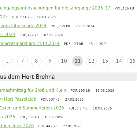
uleingangsuntersuchungen für die Jahrgänge 2026-27
PDF, 126 kB
2025
PDF, 131 kB
16.01.2025
ef zum Jahresende 2024
PDF, 139 kB
23.12.2024
er 2024
PDF, 127 kB
02.12.2024
hnachtsmarkt am 27.11.2024
PDF, 123 kB
13.11.2024
...
7
8
9
10
11
12
13
14
15
aus dem Hort Brehna
rnachmittag für Groß und Klein
PDF, 193 kB
13.03.2026
im Hort Pazzelclab
PDF, 307 kB
27.02.2026
 Oster- und Sommerferien 2026
PDF, 3.8 MB
10.02.2026
ien 2026
PDF, 532 kB
10.02.2026
chingsfeier 2026
PDF, 442 kB
27.01.2026