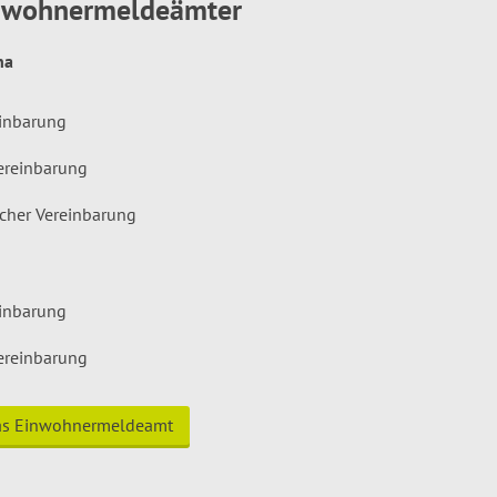
inwohnermeldeämter
hna
einbarung
ereinbarung
icher Vereinbarung
einbarung
ereinbarung
das Einwohnermeldeamt