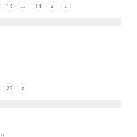
13
...
18
23
025