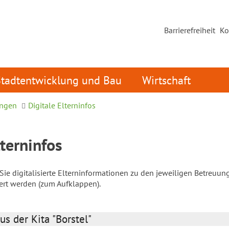
Barrierefreiheit
Ko
Stadtentwicklung und Bau
Wirtschaft
ungen
Digitale Elterninfos
lterninfos
ie digitalisierte Elterninformationen zu den jeweiligen Betreuun
iert werden (zum Aufklappen).
us der Kita "Borstel"