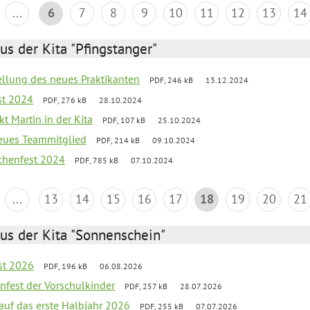
...
6
7
8
9
10
11
12
13
14
us der Kita "Pfingstanger"
tellung des neues Praktikanten
PDF, 246 kB
13.12.2024
st 2024
PDF, 276 kB
28.10.2024
t Martin in der Kita
PDF, 107 kB
25.10.2024
neues Teammitglied
PDF, 214 kB
09.10.2024
chenfest 2024
PDF, 785 kB
07.10.2024
...
13
14
15
16
17
18
19
20
21
us der Kita "Sonnenschein"
st 2026
PDF, 196 kB
06.08.2026
enfest der Vorschulkinder
PDF, 257 kB
28.07.2026
 auf das erste Halbjahr 2026
PDF, 255 kB
07.07.2026