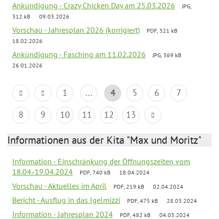
Ankündigung - Crazy Chicken Day am 25.03.2026
JPG,
312 kB
09.03.2026
Vorschau - Jahresplan 2026 (korrigiert)
PDF, 321 kB
18.02.2026
Ankündigung - Fasching am 11.02.2026
JPG, 369 kB
26.01.2026
1
...
4
5
6
7
8
9
10
11
12
13
Informationen aus der Kita "Max und Moritz"
Information - Einschränkung der Öffnungszeiten vom
18.04.-19.04.2024
PDF, 740 kB
18.04.2024
Vorschau - Aktuelles im April
PDF, 219 kB
02.04.2024
Bericht - Ausflug in das Igelmizzi
PDF, 475 kB
28.03.2024
Information - Jahresplan 2024
PDF, 482 kB
04.03.2024