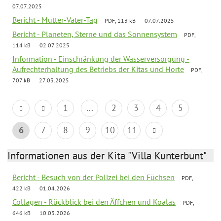
07.07.2025
Bericht - Mutter-Vater-Tag
PDF, 113 kB
07.07.2025
Bericht - Planeten, Sterne und das Sonnensystem
PDF,
114 kB
02.07.2025
Information - Einschränkung der Wasserversorgung -
Aufrechterhaltung des Betriebs der Kitas und Horte
PDF,
707 kB
27.03.2025
1
...
2
3
4
5
6
7
8
9
10
11
Informationen aus der Kita "Villa Kunterbunt"
Bericht - Besuch von der Polizei bei den Füchsen
PDF,
422 kB
01.04.2026
Collagen - Rückblick bei den Äffchen und Koalas
PDF,
646 kB
10.03.2026