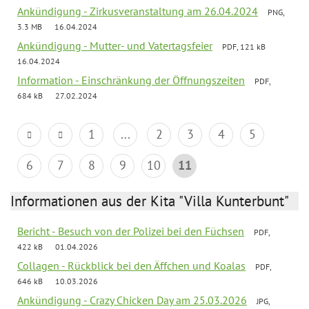
Ankündigung - Zirkusveranstaltung am 26.04.2024
PNG,
3.3 MB
16.04.2024
Ankündigung - Mutter- und Vatertagsfeier
PDF, 121 kB
16.04.2024
Information - Einschränkung der Öffnungszeiten
PDF,
684 kB
27.02.2024
1
...
2
3
4
5
6
7
8
9
10
11
Informationen aus der Kita "Villa Kunterbunt"
Bericht - Besuch von der Polizei bei den Füchsen
PDF,
422 kB
01.04.2026
Collagen - Rückblick bei den Äffchen und Koalas
PDF,
646 kB
10.03.2026
Ankündigung - Crazy Chicken Day am 25.03.2026
JPG,