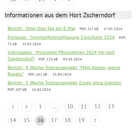
Informationen aus dem Hort Zscherndorf
Bericht - Oma-Opa-Tag am 8. Mai
PDF, 217 kB
17.05.2024
Formular - Sommerferienerfragung Einschüler 2024
PDF,
73 kB
15.05.2024
Information - Programm Pfingstferien 2024 (im Hort
Sandersdorf)
PDF, 123 kB
03.05.2024
Bericht - 4. Woche Toleranzprojekt, "Mein Körper, meine
Regeln"
PDF, 182 kB
25.04.2024
Bericht - 3. Woche Toleranzprojekt, Essen ohne Grenzen
PDF, 207 kB
16.04.2024
1
...
10
11
12
13
14
15
16
17
18
19