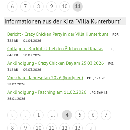
6
7
8
9
10
11
Informationen aus der Kita "Villa Kunterbunt"
Bericht - Crazy Chicken Party in der Villa Kunterbunt
PDF,
322 kB
01.04.2026
Collagen - Rückblick bei den Äffchen und Koalas
PDF,
646 kB
10.03.2026
Ankündigung - Crazy Chicken Day am 25.03.2026
JPG,
312 kB
09.03.2026
Vorschau - Jahresplan 2026 (korrigiert)
PDF, 321 kB
18.02.2026
Ankündigung - Fasching am 11.02.2026
JPG, 369 kB
26.01.2026
1
...
4
5
6
7
8
9
10
11
12
13