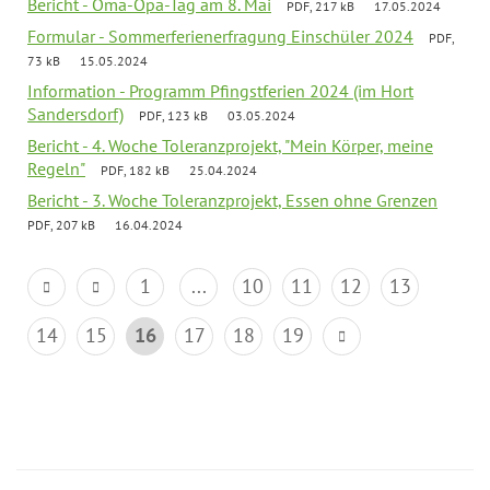
Bericht - Oma-Opa-Tag am 8. Mai
PDF, 217 kB
17.05.2024
Formular - Sommerferienerfragung Einschüler 2024
PDF,
73 kB
15.05.2024
Information - Programm Pfingstferien 2024 (im Hort
Sandersdorf)
PDF, 123 kB
03.05.2024
Bericht - 4. Woche Toleranzprojekt, "Mein Körper, meine
Regeln"
PDF, 182 kB
25.04.2024
Bericht - 3. Woche Toleranzprojekt, Essen ohne Grenzen
PDF, 207 kB
16.04.2024
1
...
10
11
12
13
14
15
16
17
18
19