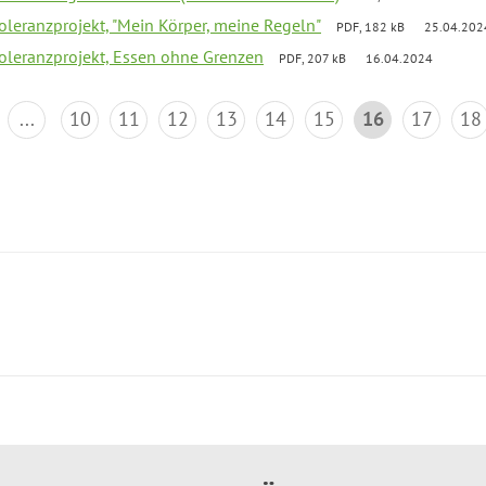
Toleranzprojekt, "Mein Körper, meine Regeln"
PDF, 182 kB
25.04.202
Toleranzprojekt, Essen ohne Grenzen
PDF, 207 kB
16.04.2024
...
10
11
12
13
14
15
16
17
18