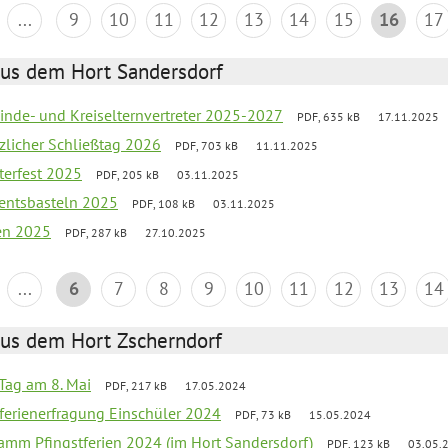
...
9
10
11
12
13
14
15
16
17
aus dem Hort Sandersdorf
inde- und Kreiselternvertreter 2025-2027
PDF, 635 kB
17.11.2025
tzlicher Schließtag 2026
PDF, 703 kB
11.11.2025
terfest 2025
PDF, 205 kB
03.11.2025
entsbasteln 2025
PDF, 108 kB
03.11.2025
ien 2025
PDF, 287 kB
27.10.2025
...
6
7
8
9
10
11
12
13
14
aus dem Hort Zscherndorf
Tag am 8. Mai
PDF, 217 kB
17.05.2024
ferienerfragung Einschüler 2024
PDF, 73 kB
15.05.2024
ramm Pfingstferien 2024 (im Hort Sandersdorf)
PDF, 123 kB
03.05.