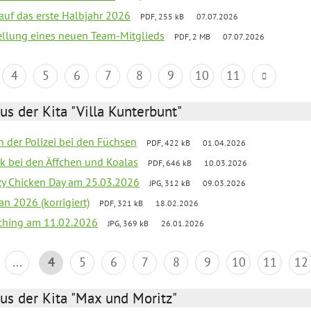
 auf das erste Halbjahr 2026
PDF, 255 kB
07.07.2026
tellung eines neuen Team-Mitglieds
PDF, 2 MB
07.07.2026
4
5
6
7
8
9
10
11
us der Kita "Villa Kunterbunt"
n der Polizei bei den Füchsen
PDF, 422 kB
01.04.2026
ck bei den Äffchen und Koalas
PDF, 646 kB
10.03.2026
zy Chicken Day am 25.03.2026
JPG, 312 kB
09.03.2026
an 2026 (korrigiert)
PDF, 321 kB
18.02.2026
ching am 11.02.2026
JPG, 369 kB
26.01.2026
...
4
5
6
7
8
9
10
11
12
us der Kita "Max und Moritz"