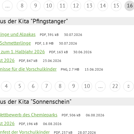
...
8
9
10
11
12
13
14
15
16
us der Kita "Pfingstanger"
rlinge und Alpakas
PDF, 391 kB
30.07.2026
 Schmetterlinge
PDF, 1.8 MB
30.07.2026
ef zum 1. Halbjahr 2026
PDF, 163 kB
30.06.2026
st 2026
PDF, 847 kB
23.06.2026
bnisse für die Vorschulkinder
PNG, 2.7 MB
15.06.2026
4
5
6
7
8
9
10
...
22
us der Kita "Sonnenschein"
 Wettbewerb des Chemieparks
PDF, 506 kB
06.08.2026
st 2026
PDF, 196 kB
06.08.2026
enfest der Vorschulkinder
PDF, 257 kB
28.07.2026