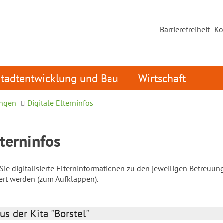
Barrierefreiheit
Ko
Stadtentwicklung und Bau
Wirtschaft
ungen
Digitale Elterninfos
lterninfos
ie digitalisierte Elterninformationen zu den jeweiligen Betreuun
iert werden (zum Aufklappen).
us der Kita "Borstel"