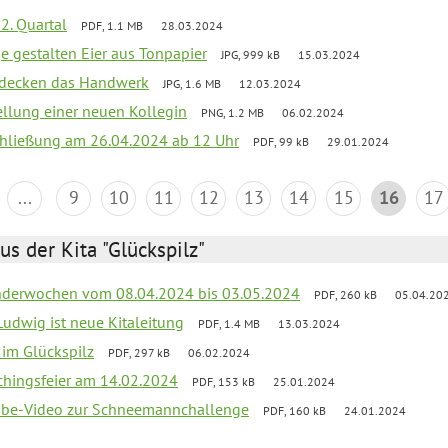
2. Quartal
PDF, 1.1 MB
28.03.2024
e gestalten Eier aus Tonpapier
JPG, 999 kB
15.03.2024
ntdecken das Handwerk
JPG, 1.6 MB
12.03.2024
ellung einer neuen Kollegin
PNG, 1.2 MB
06.02.2024
schließung am 26.04.2024 ab 12 Uhr
PDF, 99 kB
29.01.2024
...
9
10
11
12
13
14
15
16
17
us der Kita "Glückspilz"
derwochen vom 08.04.2024 bis 03.05.2024
PDF, 260 kB
05.04.20
Ludwig ist neue Kitaleitung
PDF, 1.4 MB
13.03.2024
r im Glückspilz
PDF, 297 kB
06.02.2024
chingsfeier am 14.02.2024
PDF, 153 kB
25.01.2024
tube-Video zur Schneemannchallenge
PDF, 160 kB
24.01.2024