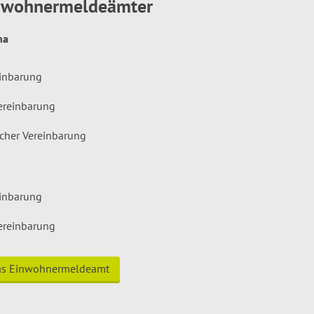
inwohnermeldeämter
hna
einbarung
ereinbarung
icher Vereinbarung
einbarung
ereinbarung
das Einwohnermeldeamt