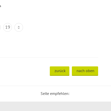
4
19
zurück
nach oben
Seite empfehlen: