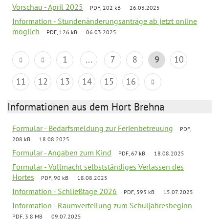
Vorschau - April 2025
PDF, 202 kB
26.03.2025
Information - Stundenänderungsanträge ab jetzt online
möglich
PDF, 126 kB
06.03.2025
1
...
7
8
9
10
11
12
13
14
15
16
Informationen aus dem Hort Brehna
Formular - Bedarfsmeldung zur Ferienbetreuung
PDF,
208 kB
18.08.2025
Formular - Angaben zum Kind
PDF, 67 kB
18.08.2025
Formular - Vollmacht selbstständiges Verlassen des
Hortes
PDF, 90 kB
18.08.2025
Information - Schließtage 2026
PDF, 593 kB
15.07.2025
Information - Raumverteilung zum Schuljahresbeginn
PDF, 3.8 MB
09.07.2025