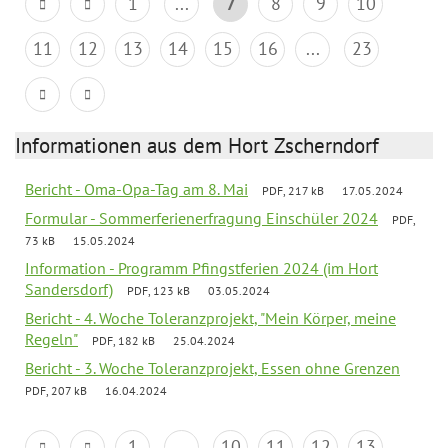
1
...
7
8
9
10
11
12
13
14
15
16
...
23
Informationen aus dem Hort Zscherndorf
Bericht - Oma-Opa-Tag am 8. Mai
PDF, 217 kB
17.05.2024
Formular - Sommerferienerfragung Einschüler 2024
PDF,
73 kB
15.05.2024
Information - Programm Pfingstferien 2024 (im Hort
Sandersdorf)
PDF, 123 kB
03.05.2024
Bericht - 4. Woche Toleranzprojekt, "Mein Körper, meine
Regeln"
PDF, 182 kB
25.04.2024
Bericht - 3. Woche Toleranzprojekt, Essen ohne Grenzen
PDF, 207 kB
16.04.2024
1
...
10
11
12
13