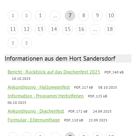
1
...
7
8
9
10
11
12
13
14
15
16
...
18
Informationen aus dem Hort Sandersdorf
Bericht - Rückblick auf das Drachenfest 2025
PDF, 240 kB
10.10.2025
Ankündigung - Halloweenfest
PDF, 217 kB
08.10.2025
Information - Programm Herbstferien
PDF, 125 kB
06.10.2025
Ankündigung - Drachenfest
PDF, 172 kB
24.09.2025
Formular - Elternumfrage
PDF, 110 kB
22.09.2025