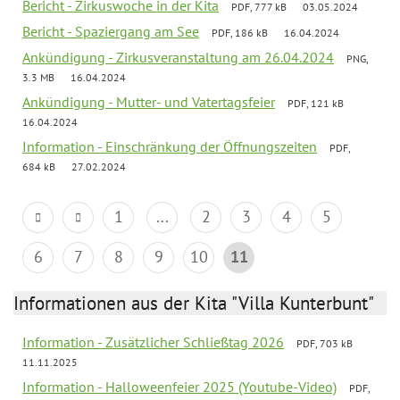
Bericht - Zirkuswoche in der Kita
PDF, 777 kB
03.05.2024
Bericht - Spaziergang am See
PDF, 186 kB
16.04.2024
Ankündigung - Zirkusveranstaltung am 26.04.2024
PNG,
3.3 MB
16.04.2024
Ankündigung - Mutter- und Vatertagsfeier
PDF, 121 kB
16.04.2024
Information - Einschränkung der Öffnungszeiten
PDF,
684 kB
27.02.2024
1
...
2
3
4
5
6
7
8
9
10
11
Informationen aus der Kita "Villa Kunterbunt"
Information - Zusätzlicher Schließtag 2026
PDF, 703 kB
11.11.2025
Information - Halloweenfeier 2025 (Youtube-Video)
PDF,