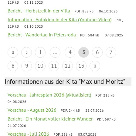
119 kB
03.11.2025
Bericht - Herbstzeit in der Villa
PDF, 858 kB
06.10.2025
Information - Autokino in der Kita (Youtube-Video)
PDF,
119 kB
01.10.2025
Bericht - Wandertag in Petersroda
PDF, 584 kB
07.08.2025
1
...
4
5
6
7
8
9
10
11
12
13
Informationen aus der Kita "Max und Moritz"
Vorschau - Jahresplan 2026 (aktualisiert)
PDF, 215 kB
04.08.2026
Vorschau - August 2026
PDF, 244 kB
28.07.2026
Bericht - Ein Monat voller kleiner Wunder
PDF, 697 kB
21.07.2026
Vorschau - Juli 2026
PDF, 286 kB
03.07.2026