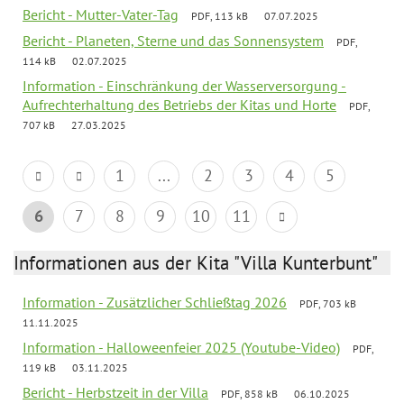
Bericht - Mutter-Vater-Tag
PDF, 113 kB
07.07.2025
Bericht - Planeten, Sterne und das Sonnensystem
PDF,
114 kB
02.07.2025
Information - Einschränkung der Wasserversorgung -
Aufrechterhaltung des Betriebs der Kitas und Horte
PDF,
707 kB
27.03.2025
1
...
2
3
4
5
6
7
8
9
10
11
Informationen aus der Kita "Villa Kunterbunt"
Information - Zusätzlicher Schließtag 2026
PDF, 703 kB
11.11.2025
Information - Halloweenfeier 2025 (Youtube-Video)
PDF,
119 kB
03.11.2025
Bericht - Herbstzeit in der Villa
PDF, 858 kB
06.10.2025