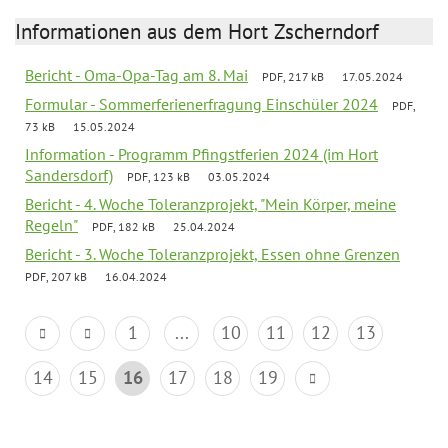
Informationen aus dem Hort Zscherndorf
Bericht - Oma-Opa-Tag am 8. Mai
PDF, 217 kB
17.05.2024
Formular - Sommerferienerfragung Einschüler 2024
PDF,
73 kB
15.05.2024
Information - Programm Pfingstferien 2024 (im Hort
Sandersdorf)
PDF, 123 kB
03.05.2024
Bericht - 4. Woche Toleranzprojekt, "Mein Körper, meine
Regeln"
PDF, 182 kB
25.04.2024
Bericht - 3. Woche Toleranzprojekt, Essen ohne Grenzen
PDF, 207 kB
16.04.2024
1
...
10
11
12
13
14
15
16
17
18
19