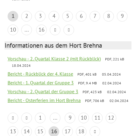
1
2
3
4
5
6
7
8
9
10
...
16
Informationen aus dem Hort Brehna
Vorschau - 2. Quartal Klasse 2 (mit Rückblick)
PDF, 221 kB
18.04.2024
Bericht - Rückblick der 4. Klasse
PDF, 401 kB
05.04.2024
Bericht - 1. Quartal der Gruppe 3
PDF, 9.4 MB
02.04.2024
Vorschau - 2. Quartal der Gruppe 3
PDF, 423 kB
02.04.2024
Bericht - Osterferien im Hort Brehna
PDF, 706 kB
02.04.2024
1
...
9
10
11
12
13
14
15
16
17
18