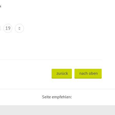
4
19
zurück
nach oben
Seite empfehlen: