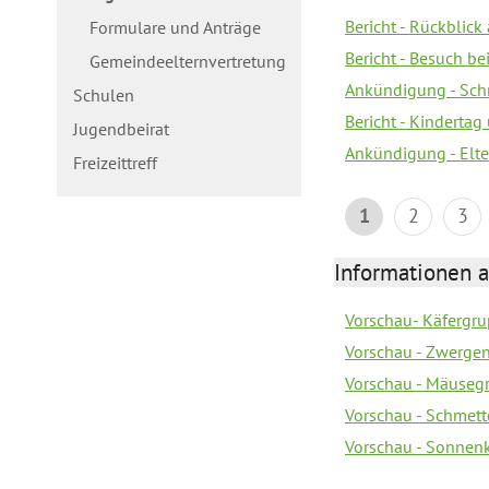
Bericht - Rückblick
Formulare und Anträge
Bericht - Besuch b
Gemeindeelternvertretung
Ankündigung - Schn
Schulen
Bericht - Kindertag
Jugendbeirat
Ankündigung - Elte
Freizeittreff
1
2
3
Informationen a
Vorschau- Käfergrup
Vorschau - Zwerge
Vorschau - Mäusegr
Vorschau - Schmette
Vorschau - Sonnenki