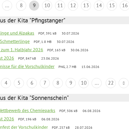
...
8
9
10
11
12
13
14
15
16
us der Kita "Pfingstanger"
rlinge und Alpakas
PDF, 391 kB
30.07.2026
 Schmetterlinge
PDF, 1.8 MB
30.07.2026
ef zum 1. Halbjahr 2026
PDF, 163 kB
30.06.2026
st 2026
PDF, 847 kB
23.06.2026
bnisse für die Vorschulkinder
PNG, 2.7 MB
15.06.2026
4
5
6
7
8
9
10
...
22
us der Kita "Sonnenschein"
 Wettbewerb des Chemieparks
PDF, 506 kB
06.08.2026
st 2026
PDF, 196 kB
06.08.2026
enfest der Vorschulkinder
PDF, 257 kB
28.07.2026