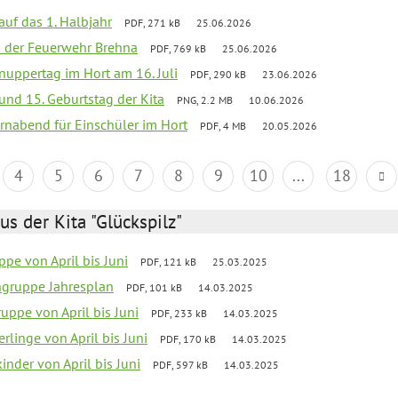
 auf das 1. Halbjahr
PDF, 271 kB
25.06.2026
ei der Feuerwehr Brehna
PDF, 769 kB
25.06.2026
uppertag im Hort am 16. Juli
PDF, 290 kB
23.06.2026
 und 15. Geburtstag der Kita
PNG, 2.2 MB
10.06.2026
rnabend für Einschüler im Hort
PDF, 4 MB
20.05.2026
4
5
6
7
8
9
10
...
18
us der Kita "Glückspilz"
pe von April bis Juni
PDF, 121 kB
25.03.2025
ngruppe Jahresplan
PDF, 101 kB
14.03.2025
uppe von April bis Juni
PDF, 233 kB
14.03.2025
rlinge von April bis Juni
PDF, 170 kB
14.03.2025
nder von April bis Juni
PDF, 597 kB
14.03.2025