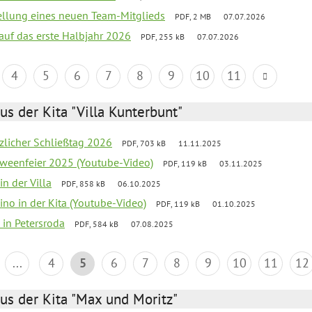
tellung eines neuen Team-Mitglieds
PDF, 2 MB
07.07.2026
 auf das erste Halbjahr 2026
PDF, 255 kB
07.07.2026
4
5
6
7
8
9
10
11
us der Kita "Villa Kunterbunt"
tzlicher Schließtag 2026
PDF, 703 kB
11.11.2025
oweenfeier 2025 (Youtube-Video)
PDF, 119 kB
03.11.2025
in der Villa
PDF, 858 kB
06.10.2025
ino in der Kita (Youtube-Video)
PDF, 119 kB
01.10.2025
 in Petersroda
PDF, 584 kB
07.08.2025
...
4
5
6
7
8
9
10
11
12
us der Kita "Max und Moritz"