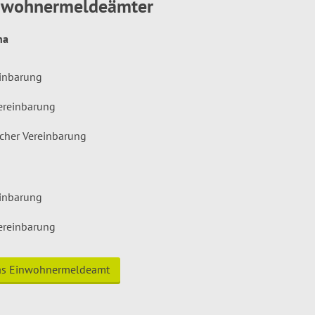
inwohnermeldeämter
hna
einbarung
ereinbarung
icher Vereinbarung
einbarung
ereinbarung
das Einwohnermeldeamt