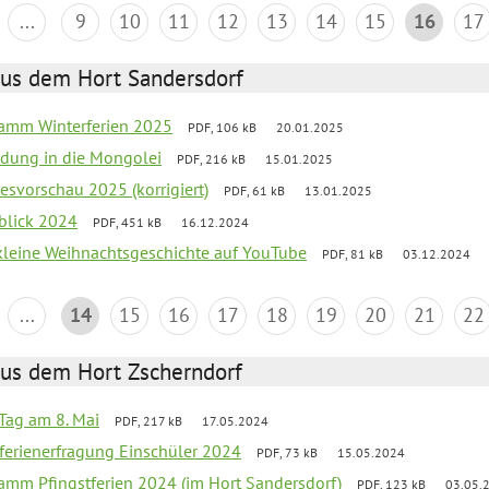
...
9
10
11
12
13
14
15
16
17
aus dem Hort Sandersdorf
ramm Winterferien 2025
PDF, 106 kB
20.01.2025
iedung in die Mongolei
PDF, 216 kB
15.01.2025
esvorschau 2025 (korrigiert)
PDF, 61 kB
13.01.2025
kblick 2024
PDF, 451 kB
16.12.2024
 kleine Weihnachtsgeschichte auf YouTube
PDF, 81 kB
03.12.2024
...
14
15
16
17
18
19
20
21
22
aus dem Hort Zscherndorf
Tag am 8. Mai
PDF, 217 kB
17.05.2024
ferienerfragung Einschüler 2024
PDF, 73 kB
15.05.2024
ramm Pfingstferien 2024 (im Hort Sandersdorf)
PDF, 123 kB
03.05.