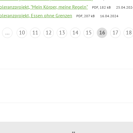
Toleranzprojekt, "Mein Körper, meine Regeln"
PDF, 182 kB
25.04.202
Toleranzprojekt, Essen ohne Grenzen
PDF, 207 kB
16.04.2024
...
10
11
12
13
14
15
16
17
18