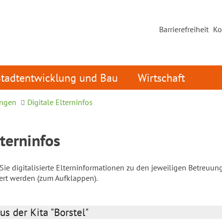
Barrierefreiheit
Ko
Stadtentwicklung und Bau
Wirtschaft
ungen
Digitale Elterninfos
lterninfos
ie digitalisierte Elterninformationen zu den jeweiligen Betreuun
iert werden (zum Aufklappen).
us der Kita "Borstel"