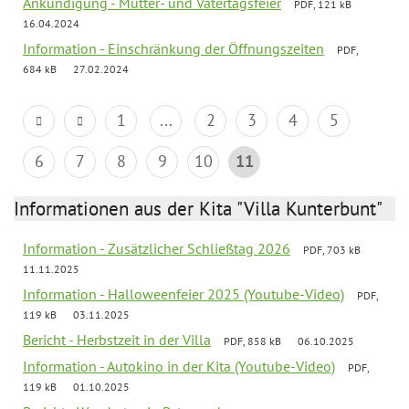
Ankündigung - Mutter- und Vatertagsfeier
PDF, 121 kB
16.04.2024
Information - Einschränkung der Öffnungszeiten
PDF,
684 kB
27.02.2024
1
...
2
3
4
5
6
7
8
9
10
11
Informationen aus der Kita "Villa Kunterbunt"
Information - Zusätzlicher Schließtag 2026
PDF, 703 kB
11.11.2025
Information - Halloweenfeier 2025 (Youtube-Video)
PDF,
119 kB
03.11.2025
Bericht - Herbstzeit in der Villa
PDF, 858 kB
06.10.2025
Information - Autokino in der Kita (Youtube-Video)
PDF,
119 kB
01.10.2025