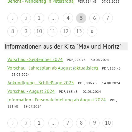
Bericht - Wandertag in Petersroda
PDF, 584 kB
07.08.2025
1
...
4
5
6
7
8
9
10
11
12
13
Informationen aus der Kita "Max und Moritz"
Vorschau - September 2024
PDF, 224 kB
30.08.2024
Vorschau - Jahresplan ab August (aktualisiert)
PDF, 125 kB
23.08.2024
Ankündigung - Schließtage 2025
PDF, 806 kB
14.08.2024
Vorschau - August 2024
PDF, 163 kB
02.08.2024
Information - Personaleinteilung ab August 2024
PDF,
121 kB
19.07.2024
1
...
7
8
9
10