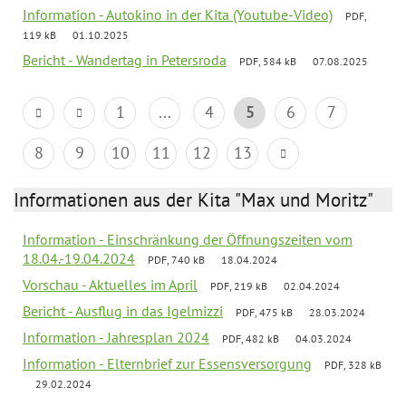
Information - Autokino in der Kita (Youtube-Video)
PDF,
119 kB
01.10.2025
Bericht - Wandertag in Petersroda
PDF, 584 kB
07.08.2025
1
...
4
5
6
7
8
9
10
11
12
13
Informationen aus der Kita "Max und Moritz"
Information - Einschränkung der Öffnungszeiten vom
18.04.-19.04.2024
PDF, 740 kB
18.04.2024
Vorschau - Aktuelles im April
PDF, 219 kB
02.04.2024
Bericht - Ausflug in das Igelmizzi
PDF, 475 kB
28.03.2024
Information - Jahresplan 2024
PDF, 482 kB
04.03.2024
Information - Elternbrief zur Essensversorgung
PDF, 328 kB
29.02.2024