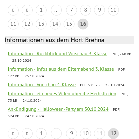
1
...
7
8
9
10
11
12
13
14
15
16
Informationen aus dem Hort Brehna
Information - Rückblick und Vorschau 3. Klasse
PDF, 768 kB
25.10.2024
Information - Infos aus dem Elternabend 3. Klasse
PDF,
122 kB
25.10.2024
Information - Vorschau 4. Klasse
PDF, 529 kB
25.10.2024
Information - ein neues Video über die Herbstferien
PDF,
73 kB
24.10.2024
Ankündigung - Halloween-Party am 30.10.2024
PDF,
524 kB
24.10.2024
1
...
9
10
11
12