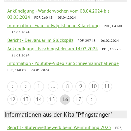
Ankündigung - Wanderwochen vom 08.04.2024 bis
03.05.2024
PDF, 260 kB
05.04.2024
Information - Frau Ludwig ist neue Kitaleitung
PDF, 1.4 MB
13.03.2024
Bericht - Der Januar im Glückspilz
PDF, 297 kB
06.02.2024
Ankündigung - Faschingsfeier am 14.02.2024
PDF, 153 kB
25.01.2024
Information - Youtube-Video zur Schneemannchallenge
PDF, 160 kB
24.01.2024
1
...
8
9
10
11
12
13
14
15
16
17
Informationen aus der Kita "Pfingstanger"
Bericht - Blütenwettbewerb beim Weinfrühling 2025
PDF,