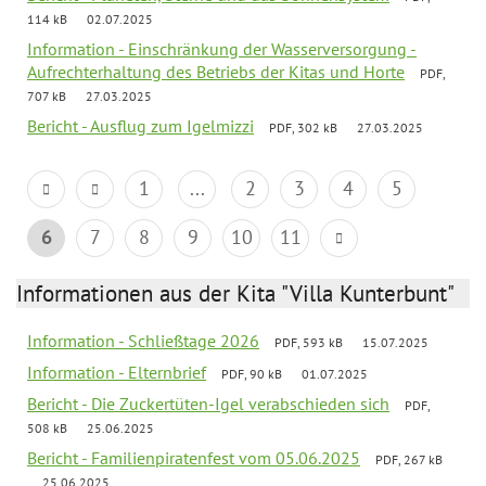
114 kB
02.07.2025
Information - Einschränkung der Wasserversorgung -
Aufrechterhaltung des Betriebs der Kitas und Horte
PDF,
707 kB
27.03.2025
Bericht - Ausflug zum Igelmizzi
PDF, 302 kB
27.03.2025
1
...
2
3
4
5
6
7
8
9
10
11
Informationen aus der Kita "Villa Kunterbunt"
Information - Schließtage 2026
PDF, 593 kB
15.07.2025
Information - Elternbrief
PDF, 90 kB
01.07.2025
Bericht - Die Zuckertüten-Igel verabschieden sich
PDF,
508 kB
25.06.2025
Bericht - Familienpiratenfest vom 05.06.2025
PDF, 267 kB
25.06.2025