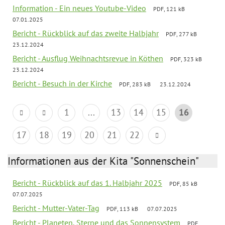
Information - Ein neues Youtube-Video
PDF, 121 kB
07.01.2025
Bericht - Rückblick auf das zweite Halbjahr
PDF, 277 kB
23.12.2024
Bericht - Ausflug Weihnachtsrevue in Köthen
PDF, 323 kB
23.12.2024
Bericht - Besuch in der Kirche
PDF, 283 kB
23.12.2024
1
...
13
14
15
16
17
18
19
20
21
22
Informationen aus der Kita "Sonnenschein"
Bericht - Rückblick auf das 1. Halbjahr 2025
PDF, 85 kB
07.07.2025
Bericht - Mutter-Vater-Tag
PDF, 113 kB
07.07.2025
Bericht - Planeten, Sterne und das Sonnensystem
PDF,