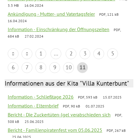
3.3 MB
16.04.2024
Ankündigung - Mutter- und Vatertagsfeier
PDF, 121 kB
16.04.2024
Information - Einschränkung der Öffnungszeiten
PDF,
684 kB
27.02.2024
1
...
2
3
4
5
6
7
8
9
10
11
Informationen aus der Kita "Villa Kunterbunt"
Information - Schließtage 2026
PDF, 593 kB
15.07.2025
Information - Elternbrief
PDF, 90 kB
01.07.2025
Bericht - Die Zuckertüten-Igel verabschieden sich
PDF,
508 kB
25.06.2025
Bericht - Familienpiratenfest vom 05.06.2025
PDF, 267 kB
25.06.2025