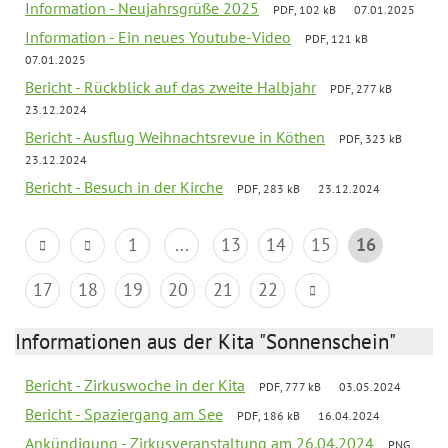
Information - Neujahrsgrüße 2025
PDF, 102 kB
07.01.2025
Information - Ein neues Youtube-Video
PDF, 121 kB
07.01.2025
Bericht - Rückblick auf das zweite Halbjahr
PDF, 277 kB
23.12.2024
Bericht - Ausflug Weihnachtsrevue in Köthen
PDF, 323 kB
23.12.2024
Bericht - Besuch in der Kirche
PDF, 283 kB
23.12.2024
1
...
13
14
15
16
17
18
19
20
21
22
Informationen aus der Kita "Sonnenschein"
Bericht - Zirkuswoche in der Kita
PDF, 777 kB
03.05.2024
Bericht - Spaziergang am See
PDF, 186 kB
16.04.2024
Ankündigung - Zirkusveranstaltung am 26.04.2024
PNG,