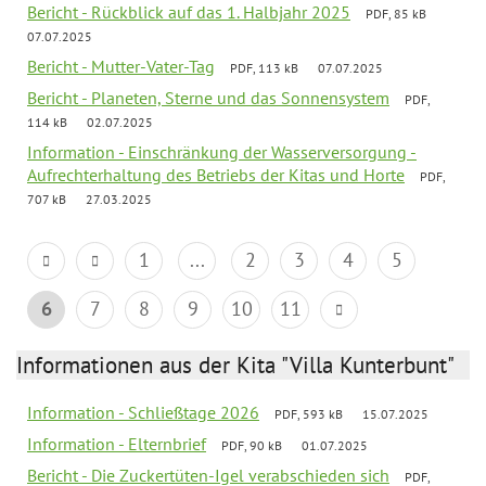
Bericht - Rückblick auf das 1. Halbjahr 2025
PDF, 85 kB
07.07.2025
Bericht - Mutter-Vater-Tag
PDF, 113 kB
07.07.2025
Bericht - Planeten, Sterne und das Sonnensystem
PDF,
114 kB
02.07.2025
Information - Einschränkung der Wasserversorgung -
Aufrechterhaltung des Betriebs der Kitas und Horte
PDF,
707 kB
27.03.2025
1
...
2
3
4
5
6
7
8
9
10
11
Informationen aus der Kita "Villa Kunterbunt"
Information - Schließtage 2026
PDF, 593 kB
15.07.2025
Information - Elternbrief
PDF, 90 kB
01.07.2025
Bericht - Die Zuckertüten-Igel verabschieden sich
PDF,