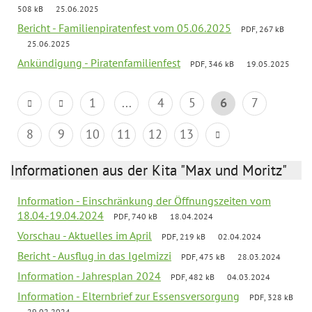
508 kB
25.06.2025
Bericht - Familienpiratenfest vom 05.06.2025
PDF, 267 kB
25.06.2025
Ankündigung - Piratenfamilienfest
PDF, 346 kB
19.05.2025
1
...
4
5
6
7
8
9
10
11
12
13
Informationen aus der Kita "Max und Moritz"
Information - Einschränkung der Öffnungszeiten vom
18.04.-19.04.2024
PDF, 740 kB
18.04.2024
Vorschau - Aktuelles im April
PDF, 219 kB
02.04.2024
Bericht - Ausflug in das Igelmizzi
PDF, 475 kB
28.03.2024
Information - Jahresplan 2024
PDF, 482 kB
04.03.2024
Information - Elternbrief zur Essensversorgung
PDF, 328 kB
29.02.2024