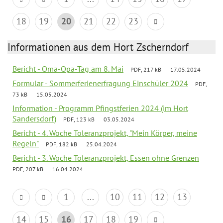
18
19
20
21
22
23
Informationen aus dem Hort Zscherndorf
Bericht - Oma-Opa-Tag am 8. Mai
PDF, 217 kB
17.05.2024
Formular - Sommerferienerfragung Einschüler 2024
PDF,
73 kB
15.05.2024
Information - Programm Pfingstferien 2024 (im Hort
Sandersdorf)
PDF, 123 kB
03.05.2024
Bericht - 4. Woche Toleranzprojekt, "Mein Körper, meine
Regeln"
PDF, 182 kB
25.04.2024
Bericht - 3. Woche Toleranzprojekt, Essen ohne Grenzen
PDF, 207 kB
16.04.2024
1
...
10
11
12
13
14
15
16
17
18
19