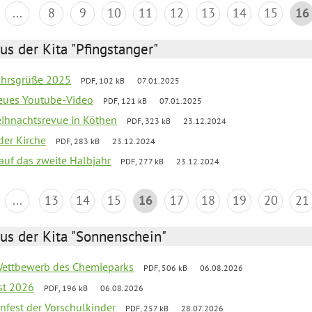
...
8
9
10
11
12
13
14
15
16
us der Kita "Pfingstanger"
ahrsgrüße 2025
PDF, 102 kB
07.01.2025
neues Youtube-Video
PDF, 121 kB
07.01.2025
Weihnachtsrevue in Köthen
PDF, 323 kB
23.12.2024
der Kirche
PDF, 283 kB
23.12.2024
 auf das zweite Halbjahr
PDF, 277 kB
23.12.2024
...
13
14
15
16
17
18
19
20
21
us der Kita "Sonnenschein"
 Wettbewerb des Chemieparks
PDF, 506 kB
06.08.2026
st 2026
PDF, 196 kB
06.08.2026
enfest der Vorschulkinder
PDF, 257 kB
28.07.2026