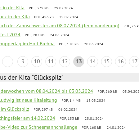
 in der Kita
PDF, 379 kB
29.07.2024
ück in der Kita
PDF, 496 kB
29.07.2024
uch der Zahnschwester am 08.07.2024 (Terminänderung)
PDF, 75 
sfest 2024
PDF, 283 kB
24.06.2024
nuppertag im Hort Brehna
PDF, 130 kB
20.06.2024
...
9
10
11
12
13
14
15
16
17
us der Kita "Glückspilz"
derwochen vom 08.04.2024 bis 03.05.2024
PDF, 260 kB
05.04.20
Ludwig ist neue Kitaleitung
PDF, 1.4 MB
13.03.2024
r im Glückspilz
PDF, 297 kB
06.02.2024
chingsfeier am 14.02.2024
PDF, 153 kB
25.01.2024
tube-Video zur Schneemannchallenge
PDF, 160 kB
24.01.2024