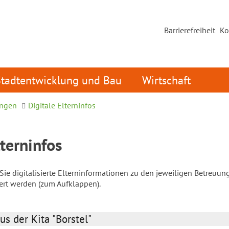
Barrierefreiheit
Ko
Stadtentwicklung und Bau
Wirtschaft
ungen
Digitale Elterninfos
lterninfos
ie digitalisierte Elterninformationen zu den jeweiligen Betreuun
iert werden (zum Aufklappen).
us der Kita "Borstel"