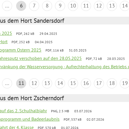
...
6
7
8
9
10
11
12
13
14
aus dem Hort Sandersdorf
en 2025
PDF, 262 kB
29.04.2025
Hort
PDF, 252 kB
04.04.2025
programm Ostern 2025
PDF, 116 kB
31.03.2025
jahresputz verschoben auf den 28.05.2025
PDF, 72 kB
28.03.2025
chränkung der Wasserversorgung - Aufrechterhaltung des Betriebs 
...
11
12
13
14
15
16
17
18
19
aus dem Hort Zscherndorf
 auf das 2. Schulhalbjahr
PNG, 2.5 MB
03.07.2026
ienprogramm und Badeerlaubnis
PDF, 537 kB
02.07.2026
ahrt der 4. Klasse
PDF, 570 kB
01.07.2026