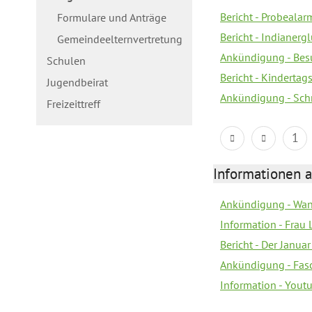
Bericht - Probealarm
Formulare und Anträge
Bericht - Indianergl
Gemeindeelternvertretung
Ankündigung - Bes
Schulen
Bericht - Kindertag
Jugendbeirat
Ankündigung - Sch
Freizeittreff
1
Informationen a
Ankündigung - Wan
Information - Frau 
Bericht - Der Janua
Ankündigung - Fas
Information - You