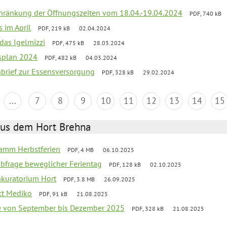
chränkung der Öffnungszeiten vom 18.04.-19.04.2024
PDF, 740 kB
s im April
PDF, 219 kB
02.04.2024
 das Igelmizzi
PDF, 475 kB
28.03.2024
esplan 2024
PDF, 482 kB
04.03.2024
nbrief zur Essensversorgung
PDF, 328 kB
29.02.2024
...
7
8
9
10
11
12
13
14
15
aus dem Hort Brehna
ramm Herbstferien
PDF, 4 MB
06.10.2025
abfrage beweglicher Ferientag
PDF, 128 kB
02.10.2025
nkuratorium Hort
PDF, 3.8 MB
26.09.2025
ekt Mediko
PDF, 91 kB
21.08.2025
se von September bis Dezember 2025
PDF, 328 kB
21.08.2025