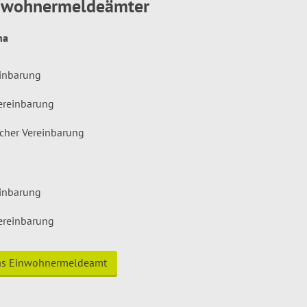
inwohnermeldeämter
hna
einbarung
ereinbarung
icher Vereinbarung
einbarung
ereinbarung
das Einwohnermeldeamt