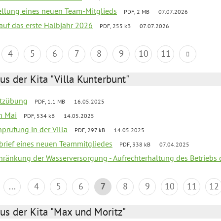
tellung eines neuen Team-Mitglieds
PDF, 2 MB
07.07.2026
 auf das erste Halbjahr 2026
PDF, 255 kB
07.07.2026
4
5
6
7
8
9
10
11
us der Kita "Villa Kunterbunt"
utzübung
PDF, 1.1 MB
16.05.2025
en Mai
PDF, 534 kB
14.05.2025
nprüfung in der Villa
PDF, 297 kB
14.05.2025
kbrief eines neuen Teammitgliedes
PDF, 338 kB
07.04.2025
chränkung der Wasserversorgung - Aufrechterhaltung des Betriebs 
...
4
5
6
7
8
9
10
11
12
us der Kita "Max und Moritz"