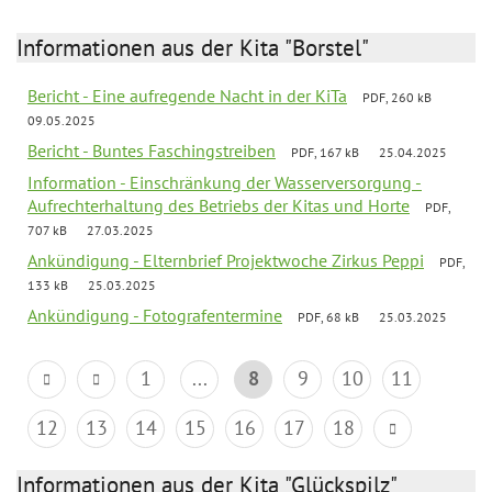
Informationen aus der Kita "Borstel"
Bericht - Eine aufregende Nacht in der KiTa
PDF, 260 kB
09.05.2025
Bericht - Buntes Faschingstreiben
PDF, 167 kB
25.04.2025
Information - Einschränkung der Wasserversorgung -
Aufrechterhaltung des Betriebs der Kitas und Horte
PDF,
707 kB
27.03.2025
Ankündigung - Elternbrief Projektwoche Zirkus Peppi
PDF,
133 kB
25.03.2025
Ankündigung - Fotografentermine
PDF, 68 kB
25.03.2025
1
...
8
9
10
11
12
13
14
15
16
17
18
Informationen aus der Kita "Glückspilz"