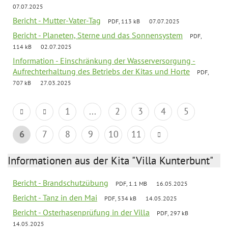
07.07.2025
Bericht - Mutter-Vater-Tag
PDF, 113 kB
07.07.2025
Bericht - Planeten, Sterne und das Sonnensystem
PDF,
114 kB
02.07.2025
Information - Einschränkung der Wasserversorgung -
Aufrechterhaltung des Betriebs der Kitas und Horte
PDF,
707 kB
27.03.2025
1
...
2
3
4
5
6
7
8
9
10
11
Informationen aus der Kita "Villa Kunterbunt"
Bericht - Brandschutzübung
PDF, 1.1 MB
16.05.2025
Bericht - Tanz in den Mai
PDF, 534 kB
14.05.2025
Bericht - Osterhasenprüfung in der Villa
PDF, 297 kB
14.05.2025