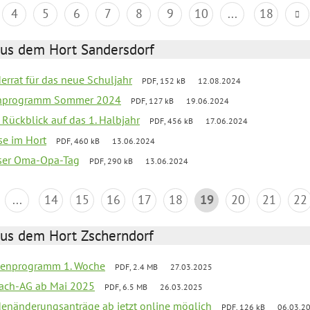
4
5
6
7
8
9
10
...
18
aus dem Hort Sandersdorf
derrat für das neue Schuljahr
PDF, 152 kB
12.08.2024
ienprogramm Sommer 2024
PDF, 127 kB
19.06.2024
f Rückblick auf das 1. Halbjahr
PDF, 456 kB
17.06.2024
se im Hort
PDF, 460 kB
13.06.2024
nser Oma-Opa-Tag
PDF, 290 kB
13.06.2024
...
14
15
16
17
18
19
20
21
22
aus dem Hort Zscherndorf
rienprogramm 1. Woche
PDF, 2.4 MB
27.03.2025
ach-AG ab Mai 2025
PDF, 6.5 MB
26.03.2025
denänderungsanträge ab jetzt online möglich
PDF, 126 kB
06.03.2