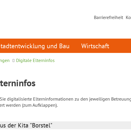
Barrierefreiheit
Ko
Stadtentwicklung und Bau
Wirtschaft
ungen
Digitale Elterninfos
lterninfos
ie digitalisierte Elterninformationen zu den jeweiligen Betreuun
iert werden (zum Aufklappen).
us der Kita "Borstel"