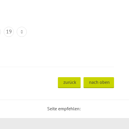
19
zurück
nach oben
Seite empfehlen: