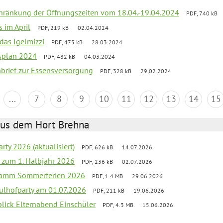
chränkung der Öffnungszeiten vom 18.04.-19.04.2024
PDF, 740 kB
s im April
PDF, 219 kB
02.04.2024
 das Igelmizzi
PDF, 475 kB
28.03.2024
esplan 2024
PDF, 482 kB
04.03.2024
nbrief zur Essensversorgung
PDF, 328 kB
29.02.2024
...
7
8
9
10
11
12
13
14
15
aus dem Hort Brehna
rty 2026 (aktualisiert)
PDF, 626 kB
14.07.2026
ef zum 1. Halbjahr 2026
PDF, 236 kB
02.07.2026
gramm Sommerferien 2026
PDF, 1.4 MB
29.06.2026
ulhofparty am 01.07.2026
PDF, 211 kB
19.06.2026
blick Elternabend Einschüler
PDF, 4.3 MB
15.06.2026