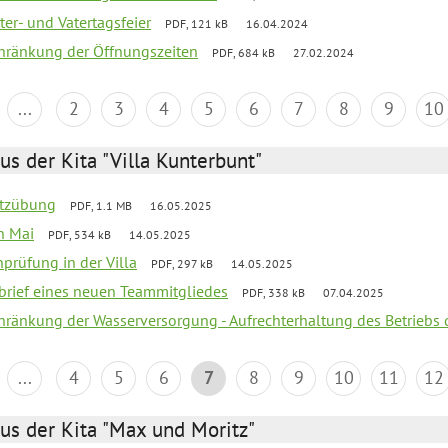
er- und Vatertagsfeier
PDF, 121 kB
16.04.2024
chränkung der Öffnungszeiten
PDF, 684 kB
27.02.2024
...
2
3
4
5
6
7
8
9
10
us der Kita "Villa Kunterbunt"
utzübung
PDF, 1.1 MB
16.05.2025
en Mai
PDF, 534 kB
14.05.2025
nprüfung in der Villa
PDF, 297 kB
14.05.2025
kbrief eines neuen Teammitgliedes
PDF, 338 kB
07.04.2025
chränkung der Wasserversorgung - Aufrechterhaltung des Betriebs 
...
4
5
6
7
8
9
10
11
12
us der Kita "Max und Moritz"