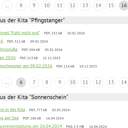
...
8
9
10
11
12
13
14
15
16
us der Kita "Pfingstanger"
-Insel "Fühl mich gut"
PDF, 232 kB
20.01.2026
26
PDF, 312 kB
09.01.2026
ahrsgrüße
PDF, 504 kB
05.01.2026
lan 2026
PDF, 213 kB
22.12.2025
nschwester am 09.02.2026
PDF, 114 kB
19.12.2025
...
6
7
8
9
10
11
12
13
14
us der Kita "Sonnenschein"
he in der Kita
PDF, 777 kB
03.05.2024
ang am See
PDF, 186 kB
16.04.2024
kusveranstaltung am 26.04.2024
PNG, 3.3 MB
16.04.2024