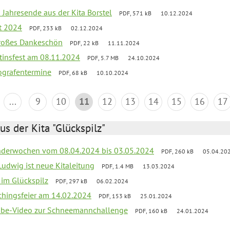
 Jahresende aus der Kita Borstel
PDF, 571 kB
10.12.2024
st 2024
PDF, 233 kB
02.12.2024
großes Dankeschön
PDF, 22 kB
11.11.2024
tinsfest am 08.11.2024
PDF, 5.7 MB
24.10.2024
ografentermine
PDF, 68 kB
10.10.2024
...
9
10
11
12
13
14
15
16
17
us der Kita "Glückspilz"
derwochen vom 08.04.2024 bis 03.05.2024
PDF, 260 kB
05.04.20
Ludwig ist neue Kitaleitung
PDF, 1.4 MB
13.03.2024
r im Glückspilz
PDF, 297 kB
06.02.2024
chingsfeier am 14.02.2024
PDF, 153 kB
25.01.2024
tube-Video zur Schneemannchallenge
PDF, 160 kB
24.01.2024