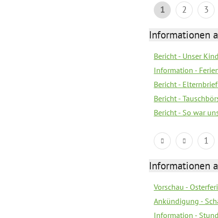
1
2
3
Informationen 
Bericht - Unser Kin
Information - Fer
Bericht - Elternbrie
Bericht - Tauschbör
Bericht - So war u
1
Informationen 
Vorschau - Osterfe
Ankündigung - Sch
Information - Stun