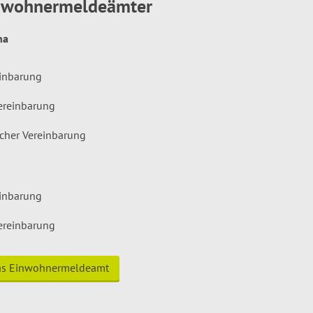
inwohnermeldeämter
hna
einbarung
ereinbarung
icher Vereinbarung
einbarung
ereinbarung
das Einwohnermeldeamt