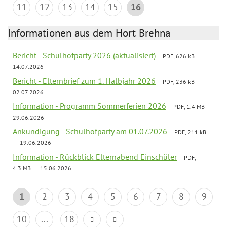
11
12
13
14
15
16
Informationen aus dem Hort Brehna
Bericht - Schulhofparty 2026 (aktualisiert)
PDF, 626 kB
14.07.2026
Bericht - Elternbrief zum 1. Halbjahr 2026
PDF, 236 kB
02.07.2026
Information - Programm Sommerferien 2026
PDF, 1.4 MB
29.06.2026
Ankündigung - Schulhofparty am 01.07.2026
PDF, 211 kB
19.06.2026
Information - Rückblick Elternabend Einschüler
PDF,
4.3 MB
15.06.2026
1
2
3
4
5
6
7
8
9
10
...
18