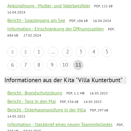
Ankündigung - Mutter- und Vatertagsfeier
PDF, 121 kB
16.04.2024
Bericht - Spaziergang am See
PDF, 186 kB
16.04.2024
Information - Einschränkung der Öffnungszeiten
PDF,
684 kB
27.02.2024
1
...
2
3
4
5
6
7
8
9
10
11
Informationen aus der Kita "Villa Kunterbunt"
Bericht - Brandschutzübung
PDF, 1.1 MB
16.05.2025
Bericht - Tanz in den Mai
PDF, 534 kB
14.05.2025
Bericht - Osterhasenprüfung in der Villa
PDF, 297 kB
14.05.2025
Information - Steckbrief eines neuen Teammitgliedes
PDF,
338 kB
07.04.2025