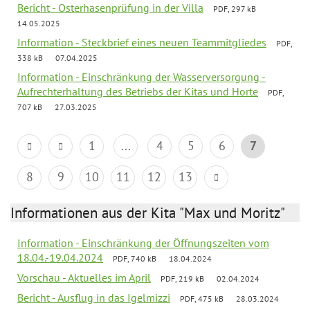
Bericht - Osterhasenprüfung in der Villa
PDF, 297 kB
14.05.2025
Information - Steckbrief eines neuen Teammitgliedes
PDF,
338 kB
07.04.2025
Information - Einschränkung der Wasserversorgung -
Aufrechterhaltung des Betriebs der Kitas und Horte
PDF,
707 kB
27.03.2025
1
...
4
5
6
7
8
9
10
11
12
13
Informationen aus der Kita "Max und Moritz"
Information - Einschränkung der Öffnungszeiten vom
18.04.-19.04.2024
PDF, 740 kB
18.04.2024
Vorschau - Aktuelles im April
PDF, 219 kB
02.04.2024
Bericht - Ausflug in das Igelmizzi
PDF, 475 kB
28.03.2024