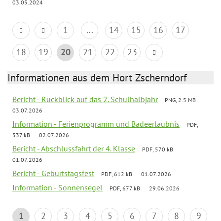
03.05.2024
1
...
14
15
16
17
18
19
20
21
22
23
Informationen aus dem Hort Zscherndorf
Bericht - Rückblick auf das 2. Schulhalbjahr
PNG, 2.5 MB
03.07.2026
Information - Ferienprogramm und Badeerlaubnis
PDF,
537 kB
02.07.2026
Bericht - Abschlussfahrt der 4. Klasse
PDF, 570 kB
01.07.2026
Bericht - Geburtstagsfest
PDF, 612 kB
01.07.2026
Information - Sonnensegel
PDF, 677 kB
29.06.2026
1
2
3
4
5
6
7
8
9