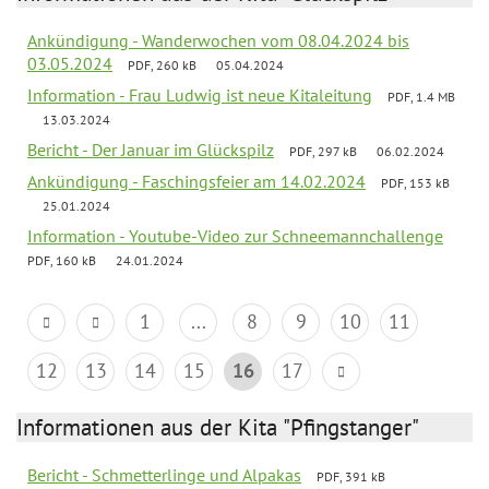
Ankündigung - Wanderwochen vom 08.04.2024 bis
03.05.2024
PDF, 260 kB
05.04.2024
Information - Frau Ludwig ist neue Kitaleitung
PDF, 1.4 MB
13.03.2024
Bericht - Der Januar im Glückspilz
PDF, 297 kB
06.02.2024
Ankündigung - Faschingsfeier am 14.02.2024
PDF, 153 kB
25.01.2024
Information - Youtube-Video zur Schneemannchallenge
PDF, 160 kB
24.01.2024
1
...
8
9
10
11
12
13
14
15
16
17
Informationen aus der Kita "Pfingstanger"
Bericht - Schmetterlinge und Alpakas
PDF, 391 kB