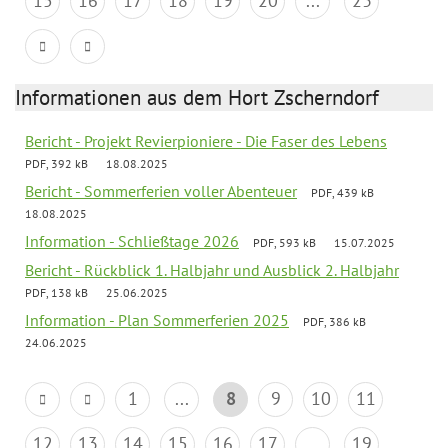
15
16
17
18
19
20
...
23
Informationen aus dem Hort Zscherndorf
Bericht - Projekt Revierpioniere - Die Faser des Lebens
PDF, 392 kB
18.08.2025
Bericht - Sommerferien voller Abenteuer
PDF, 439 kB
18.08.2025
Information - Schließtage 2026
PDF, 593 kB
15.07.2025
Bericht - Rückblick 1. Halbjahr und Ausblick 2. Halbjahr
PDF, 138 kB
25.06.2025
Information - Plan Sommerferien 2025
PDF, 386 kB
24.06.2025
1
...
8
9
10
11
12
13
14
15
16
17
...
19