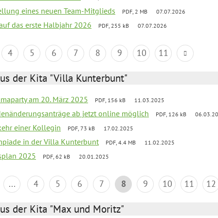
tellung eines neuen Team-Mitglieds
PDF, 2 MB
07.07.2026
 auf das erste Halbjahr 2026
PDF, 255 kB
07.07.2026
4
5
6
7
8
9
10
11
us der Kita "Villa Kunterbunt"
amaparty am 20. März 2025
PDF, 156 kB
11.03.2025
denänderungsanträge ab jetzt online möglich
PDF, 126 kB
06.03.2
ehr einer Kollegin
PDF, 73 kB
17.02.2025
mpiade in der Villa Kunterbunt
PDF, 4.4 MB
11.02.2025
esplan 2025
PDF, 62 kB
20.01.2025
...
4
5
6
7
8
9
10
11
12
us der Kita "Max und Moritz"