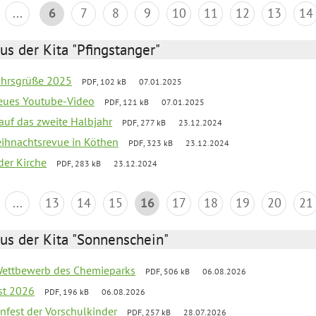
...
6
7
8
9
10
11
12
13
14
us der Kita "Pfingstanger"
ahrsgrüße 2025
PDF, 102 kB
07.01.2025
neues Youtube-Video
PDF, 121 kB
07.01.2025
 auf das zweite Halbjahr
PDF, 277 kB
23.12.2024
Weihnachtsrevue in Köthen
PDF, 323 kB
23.12.2024
der Kirche
PDF, 283 kB
23.12.2024
...
13
14
15
16
17
18
19
20
21
us der Kita "Sonnenschein"
 Wettbewerb des Chemieparks
PDF, 506 kB
06.08.2026
st 2026
PDF, 196 kB
06.08.2026
enfest der Vorschulkinder
PDF, 257 kB
28.07.2026