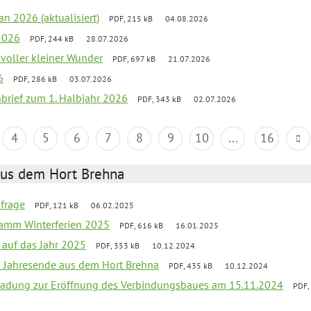
an 2026 (aktualisiert)
PDF, 215 kB
04.08.2026
2026
PDF, 244 kB
28.07.2026
 voller kleiner Wunder
PDF, 697 kB
21.07.2026
6
PDF, 286 kB
03.07.2026
nbrief zum 1. Halbjahr 2026
PDF, 343 kB
02.07.2026
4
5
6
7
8
9
10
...
16
aus dem Hort Brehna
bfrage
PDF, 121 kB
06.02.2025
ramm Winterferien 2025
PDF, 616 kB
16.01.2025
 auf das Jahr 2025
PDF, 353 kB
10.12.2024
m Jahresende aus dem Hort Brehna
PDF, 435 kB
10.12.2024
ladung zur Eröffnung des Verbindungsbaues am 15.11.2024
PDF,