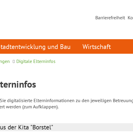
Barrierefreiheit
Ko
Stadtentwicklung und Bau
Wirtschaft
ungen
Digitale Elterninfos
lterninfos
ie digitalisierte Elterninformationen zu den jeweiligen Betreuun
iert werden (zum Aufklappen).
us der Kita "Borstel"