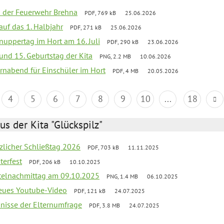
ei der Feuerwehr Brehna
PDF, 769 kB
25.06.2026
 auf das 1. Halbjahr
PDF, 271 kB
25.06.2026
uppertag im Hort am 16. Juli
PDF, 290 kB
23.06.2026
 und 15. Geburtstag der Kita
PNG, 2.2 MB
10.06.2026
rnabend für Einschüler im Hort
PDF, 4 MB
20.05.2026
4
5
6
7
8
9
10
...
18
us der Kita "Glückspilz"
tzlicher Schließtag 2026
PDF, 703 kB
11.11.2025
terfest
PDF, 206 kB
10.10.2025
telnachmittag am 09.10.2025
PNG, 1.4 MB
06.10.2025
neues Youtube-Video
PDF, 121 kB
24.07.2025
bnisse der Elternumfrage
PDF, 3.8 MB
24.07.2025