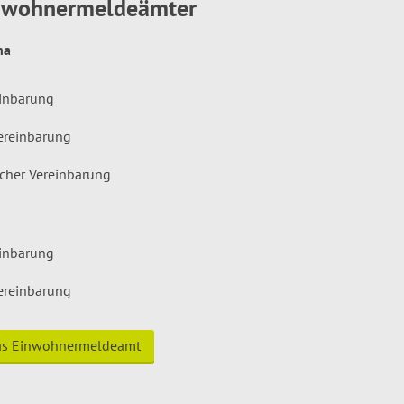
inwohnermeldeämter
hna
einbarung
ereinbarung
icher Vereinbarung
einbarung
ereinbarung
das Einwohnermeldeamt