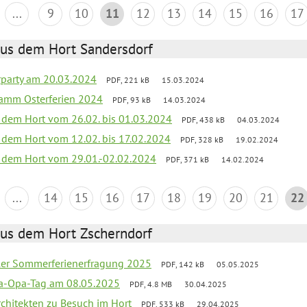
...
9
10
11
12
13
14
15
16
17
aus dem Hort Sandersdorf
party am 20.03.2024
PDF, 221 kB
15.03.2024
ramm Osterferien 2024
PDF, 93 kB
14.03.2024
s dem Hort vom 26.02. bis 01.03.2024
PDF, 438 kB
04.03.2024
s dem Hort vom 12.02. bis 17.02.2024
PDF, 328 kB
19.02.2024
s dem Hort vom 29.01.-02.02.2024
PDF, 371 kB
14.02.2024
...
14
15
16
17
18
19
20
21
22
aus dem Hort Zscherndorf
üler Sommerferienerfragung 2025
PDF, 142 kB
05.05.2025
a-Opa-Tag am 08.05.2025
PDF, 4.8 MB
30.04.2025
rchitekten zu Besuch im Hort
PDF, 533 kB
29.04.2025