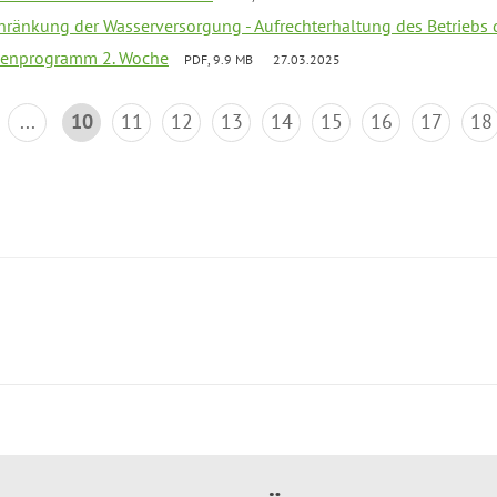
chränkung der Wasserversorgung - Aufrechterhaltung des Betriebs 
rienprogramm 2. Woche
PDF, 9.9 MB
27.03.2025
...
10
11
12
13
14
15
16
17
18