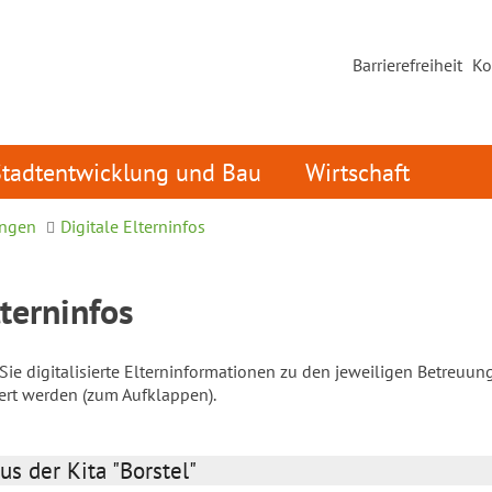
Barrierefreiheit
Ko
Stadtentwicklung und Bau
Wirtschaft
ungen
Digitale Elterninfos
lterninfos
ie digitalisierte Elterninformationen zu den jeweiligen Betreuun
iert werden (zum Aufklappen).
us der Kita "Borstel"