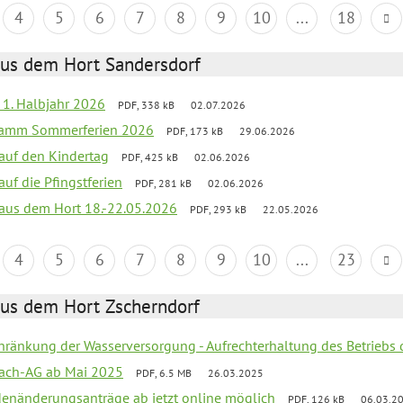
4
5
6
7
8
9
10
...
18
aus dem Hort Sandersdorf
f 1. Halbjahr 2026
PDF, 338 kB
02.07.2026
gramm Sommerferien 2026
PDF, 173 kB
29.06.2026
 auf den Kindertag
PDF, 425 kB
02.06.2026
auf die Pfingstferien
PDF, 281 kB
02.06.2026
k aus dem Hort 18.-22.05.2026
PDF, 293 kB
22.05.2026
4
5
6
7
8
9
10
...
23
aus dem Hort Zscherndorf
chränkung der Wasserversorgung - Aufrechterhaltung des Betriebs 
ach-AG ab Mai 2025
PDF, 6.5 MB
26.03.2025
denänderungsanträge ab jetzt online möglich
PDF, 126 kB
06.03.2