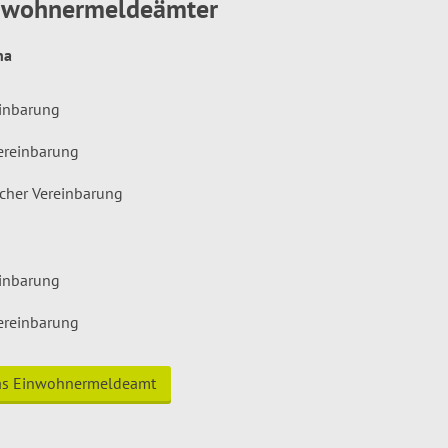
inwohnermeldeämter
hna
einbarung
ereinbarung
icher Vereinbarung
einbarung
ereinbarung
das Einwohnermeldeamt