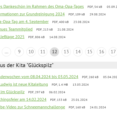
ßes Dankeschön im Rahmen des Oma-Opa-Tages
PDF, 54 kB
05.09.
ormationen zur Grundreinigung 2024
PDF, 109 kB
29.08.2024
-Opa-Tag am 4. September
PDF, 400 kB
23.08.2024
neues Teammitglied
PDF, 213 kB
21.08.2024
ließtage 2025
PDF, 806 kB
14.08.2024
...
9
10
11
12
13
14
15
16
17
us der Kita "Glückspilz"
derwochen vom 08.04.2024 bis 03.05.2024
PDF, 260 kB
05.04.20
Ludwig ist neue Kitaleitung
PDF, 1.4 MB
13.03.2024
r im Glückspilz
PDF, 297 kB
06.02.2024
chingsfeier am 14.02.2024
PDF, 153 kB
25.01.2024
tube-Video zur Schneemannchallenge
PDF, 160 kB
24.01.2024