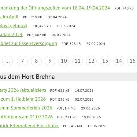
chränkung der Öffnungszeiten vom 18.04.-19.04.2024
PDF, 740 kB
s im April
PDF, 219 kB
02.04.2024
 das Igelmizzi
PDF, 475 kB
28.03.2024
esplan 2024
PDF, 482 kB
04.03.2024
nbrief zur Essensversorgung
PDF, 328 kB
29.02.2024
...
7
8
9
10
11
12
13
14
15
aus dem Hort Brehna
rty 2026 (aktualisiert)
PDF, 626 kB
14.07.2026
ef zum 1. Halbjahr 2026
PDF, 236 kB
02.07.2026
gramm Sommerferien 2026
PDF, 1.4 MB
29.06.2026
ulhofparty am 01.07.2026
PDF, 211 kB
19.06.2026
blick Elternabend Einschüler
PDF, 4.3 MB
15.06.2026