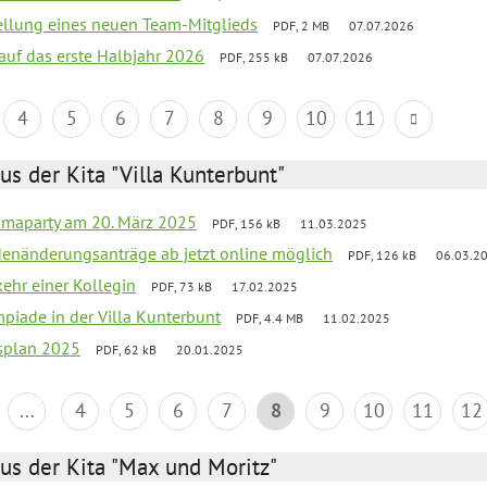
tellung eines neuen Team-Mitglieds
PDF, 2 MB
07.07.2026
 auf das erste Halbjahr 2026
PDF, 255 kB
07.07.2026
4
5
6
7
8
9
10
11
us der Kita "Villa Kunterbunt"
amaparty am 20. März 2025
PDF, 156 kB
11.03.2025
denänderungsanträge ab jetzt online möglich
PDF, 126 kB
06.03.2
ehr einer Kollegin
PDF, 73 kB
17.02.2025
mpiade in der Villa Kunterbunt
PDF, 4.4 MB
11.02.2025
esplan 2025
PDF, 62 kB
20.01.2025
...
4
5
6
7
8
9
10
11
12
us der Kita "Max und Moritz"