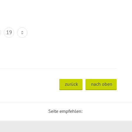
19
zurück
nach oben
Seite empfehlen: