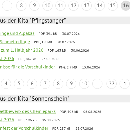
...
8
9
10
11
12
13
14
15
16
us der Kita "Pfingstanger"
rlinge und Alpakas
PDF, 391 kB
30.07.2026
 Schmetterlinge
PDF, 1.8 MB
30.07.2026
ef zum 1. Halbjahr 2026
PDF, 163 kB
30.06.2026
st 2026
PDF, 847 kB
23.06.2026
bnisse für die Vorschulkinder
PNG, 2.7 MB
15.06.2026
4
5
6
7
8
9
10
...
22
us der Kita "Sonnenschein"
 Wettbewerb des Chemieparks
PDF, 506 kB
06.08.2026
st 2026
PDF, 196 kB
06.08.2026
enfest der Vorschulkinder
PDF, 257 kB
28.07.2026