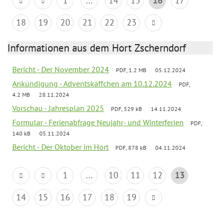
1
...
14
15
16
17
18
19
20
21
22
23
Informationen aus dem Hort Zscherndorf
Bericht - Der November 2024
PDF, 1.2 MB
05.12.2024
Ankündigung - Adventskäffchen am 10.12.2024
PDF,
4.2 MB
28.11.2024
Vorschau - Jahresplan 2025
PDF, 529 kB
14.11.2024
Formular - Ferienabfrage Neujahr- und Winterferien
PDF,
140 kB
05.11.2024
Bericht - Der Oktober im Hort
PDF, 878 kB
04.11.2024
1
...
10
11
12
13
14
15
16
17
18
19