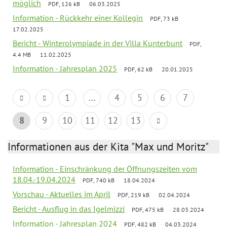
möglich
PDF, 126 kB
06.03.2025
Information - Rückkehr einer Kollegin
PDF, 73 kB
17.02.2025
Bericht - Winterolympiade in der Villa Kunterbunt
PDF,
4.4 MB
11.02.2025
Information - Jahresplan 2025
PDF, 62 kB
20.01.2025
1
...
4
5
6
7
8
9
10
11
12
13
Informationen aus der Kita "Max und Moritz"
Information - Einschränkung der Öffnungszeiten vom
18.04.-19.04.2024
PDF, 740 kB
18.04.2024
Vorschau - Aktuelles im April
PDF, 219 kB
02.04.2024
Bericht - Ausflug in das Igelmizzi
PDF, 475 kB
28.03.2024
Information - Jahresplan 2024
PDF, 482 kB
04.03.2024