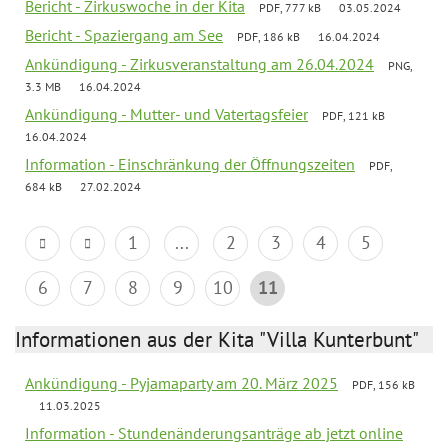
Bericht - Zirkuswoche in der Kita
PDF, 777 kB
03.05.2024
Bericht - Spaziergang am See
PDF, 186 kB
16.04.2024
Ankündigung - Zirkusveranstaltung am 26.04.2024
PNG,
3.3 MB
16.04.2024
Ankündigung - Mutter- und Vatertagsfeier
PDF, 121 kB
16.04.2024
Information - Einschränkung der Öffnungszeiten
PDF,
684 kB
27.02.2024
1
...
2
3
4
5
6
7
8
9
10
11
Informationen aus der Kita "Villa Kunterbunt"
Ankündigung - Pyjamaparty am 20. März 2025
PDF, 156 kB
11.03.2025
Information - Stundenänderungsanträge ab jetzt online