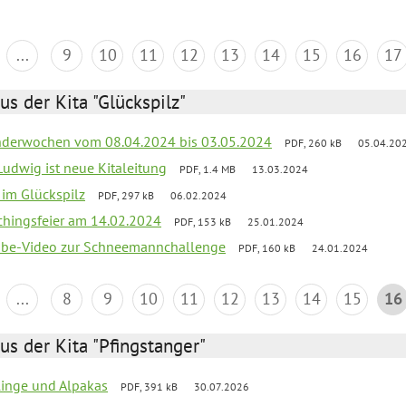
...
9
10
11
12
13
14
15
16
17
us der Kita "Glückspilz"
derwochen vom 08.04.2024 bis 03.05.2024
PDF, 260 kB
05.04.20
Ludwig ist neue Kitaleitung
PDF, 1.4 MB
13.03.2024
r im Glückspilz
PDF, 297 kB
06.02.2024
chingsfeier am 14.02.2024
PDF, 153 kB
25.01.2024
tube-Video zur Schneemannchallenge
PDF, 160 kB
24.01.2024
...
8
9
10
11
12
13
14
15
16
us der Kita "Pfingstanger"
rlinge und Alpakas
PDF, 391 kB
30.07.2026