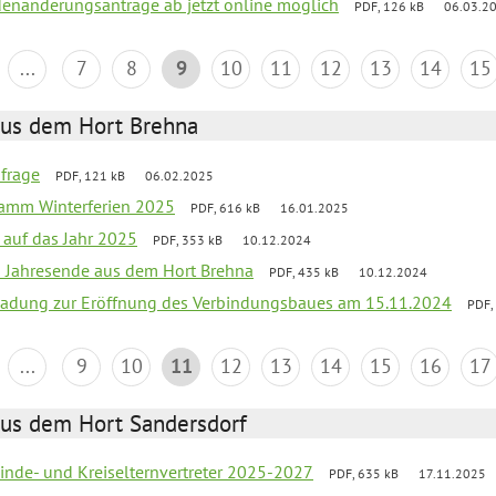
denänderungsanträge ab jetzt online möglich
PDF, 126 kB
06.03.2
...
7
8
9
10
11
12
13
14
15
aus dem Hort Brehna
bfrage
PDF, 121 kB
06.02.2025
ramm Winterferien 2025
PDF, 616 kB
16.01.2025
 auf das Jahr 2025
PDF, 353 kB
10.12.2024
m Jahresende aus dem Hort Brehna
PDF, 435 kB
10.12.2024
ladung zur Eröffnung des Verbindungsbaues am 15.11.2024
PDF,
...
9
10
11
12
13
14
15
16
17
aus dem Hort Sandersdorf
inde- und Kreiselternvertreter 2025-2027
PDF, 635 kB
17.11.2025