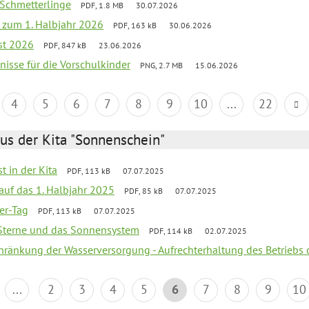
 Schmetterlinge
PDF, 1.8 MB
30.07.2026
ef zum 1. Halbjahr 2026
PDF, 163 kB
30.06.2026
st 2026
PDF, 847 kB
23.06.2026
bnisse für die Vorschulkinder
PNG, 2.7 MB
15.06.2026
4
5
6
7
8
9
10
...
22
us der Kita "Sonnenschein"
t in der Kita
PDF, 113 kB
07.07.2025
 auf das 1. Halbjahr 2025
PDF, 85 kB
07.07.2025
ter-Tag
PDF, 113 kB
07.07.2025
, Sterne und das Sonnensystem
PDF, 114 kB
02.07.2025
chränkung der Wasserversorgung - Aufrechterhaltung des Betriebs 
...
2
3
4
5
6
7
8
9
10