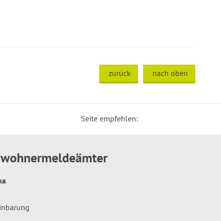
zurück
nach oben
Seite empfehlen:
inwohnermeldeämter
hna
einbarung