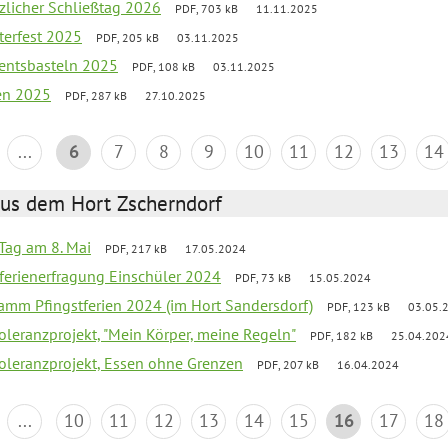
tzlicher Schließtag 2026
PDF, 703 kB
11.11.2025
terfest 2025
PDF, 205 kB
03.11.2025
entsbasteln 2025
PDF, 108 kB
03.11.2025
ien 2025
PDF, 287 kB
27.10.2025
...
6
7
8
9
10
11
12
13
14
aus dem Hort Zscherndorf
Tag am 8. Mai
PDF, 217 kB
17.05.2024
ferienerfragung Einschüler 2024
PDF, 73 kB
15.05.2024
ramm Pfingstferien 2024 (im Hort Sandersdorf)
PDF, 123 kB
03.05.
Toleranzprojekt, "Mein Körper, meine Regeln"
PDF, 182 kB
25.04.202
Toleranzprojekt, Essen ohne Grenzen
PDF, 207 kB
16.04.2024
...
10
11
12
13
14
15
16
17
18