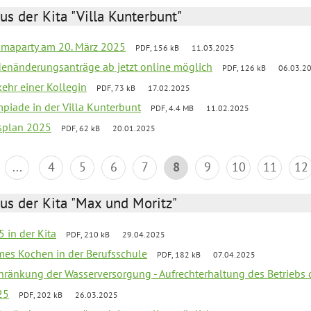
us der Kita "Villa Kunterbunt"
amaparty am 20. März 2025
PDF, 156 kB
11.03.2025
denänderungsanträge ab jetzt online möglich
PDF, 126 kB
06.03.2
ehr einer Kollegin
PDF, 73 kB
17.02.2025
mpiade in der Villa Kunterbunt
PDF, 4.4 MB
11.02.2025
esplan 2025
PDF, 62 kB
20.01.2025
...
4
5
6
7
8
9
10
11
12
us der Kita "Max und Moritz"
 in der Kita
PDF, 210 kB
29.04.2025
mes Kochen in der Berufsschule
PDF, 182 kB
07.04.2025
chränkung der Wasserversorgung - Aufrechterhaltung des Betriebs 
25
PDF, 202 kB
26.03.2025