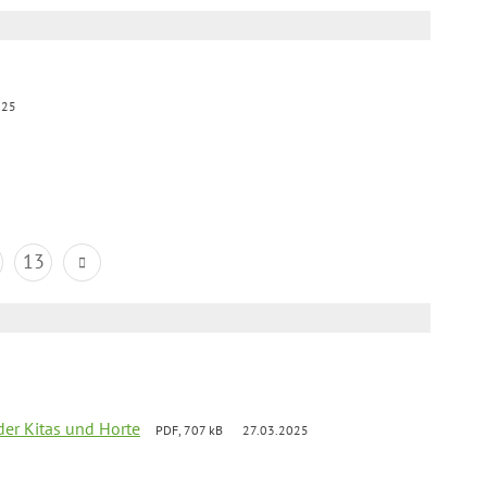
025
13
der Kitas und Horte
PDF, 707 kB
27.03.2025