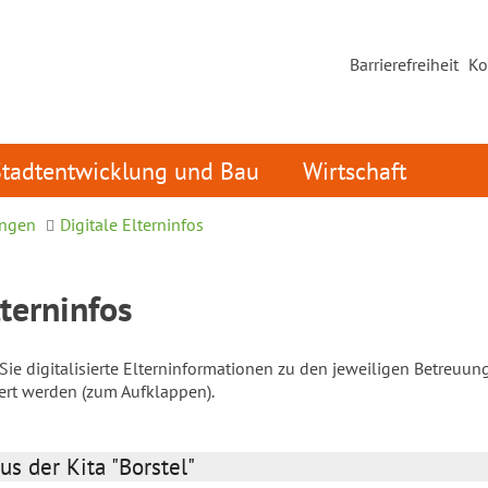
Barrierefreiheit
Ko
Stadtentwicklung und Bau
Wirtschaft
ungen
Digitale Elterninfos
lterninfos
ie digitalisierte Elterninformationen zu den jeweiligen Betreuun
iert werden (zum Aufklappen).
us der Kita "Borstel"