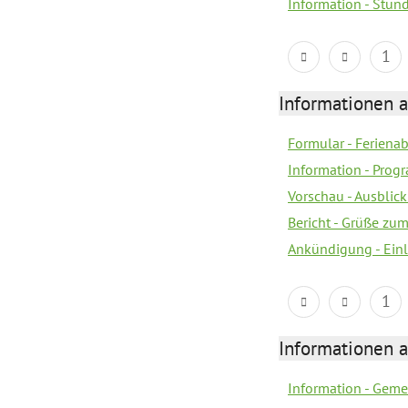
Information - Stun
1
Informationen 
Formular - Feriena
Information - Prog
Vorschau - Ausblick
Bericht - Grüße zu
Ankündigung - Ein
1
Informationen 
Information - Geme